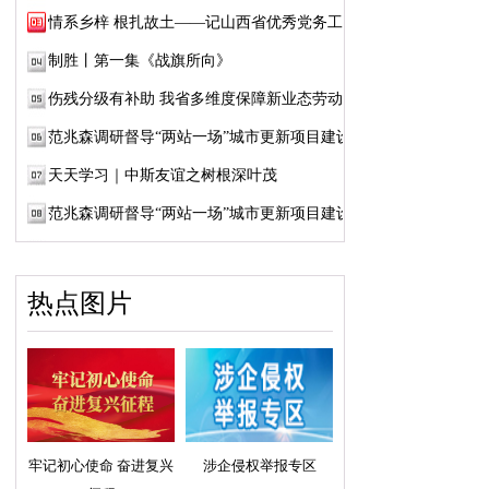
情系乡梓 根扎故土——记山西省优秀党务工作...
制胜丨第一集《战旗所向》
伤残分级有补助 我省多维度保障新业态劳动者...
范兆森调研督导“两站一场”城市更新项目建设
天天学习｜中斯友谊之树根深叶茂
范兆森调研督导“两站一场”城市更新项目建设
热点图片
牢记初心使命 奋进复兴
涉企侵权举报专区