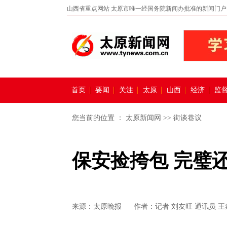
山西省重点网站 太原市唯一经国务院新闻办批准的新闻门户
首页
要闻
关注
太原
山西
经济
监
您当前的位置 ：
太原新闻网
>>
街谈巷议
保安捡挎包 完璧
来源：
太原晚报
作者：记者 刘友旺 通讯员 王