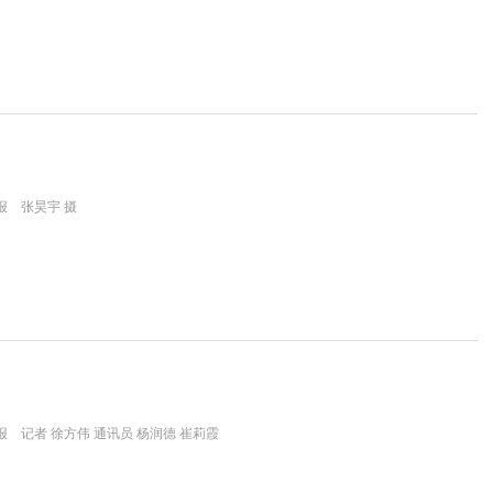
报 张昊宇 摄
 记者 徐方伟 通讯员 杨润德 崔莉霞