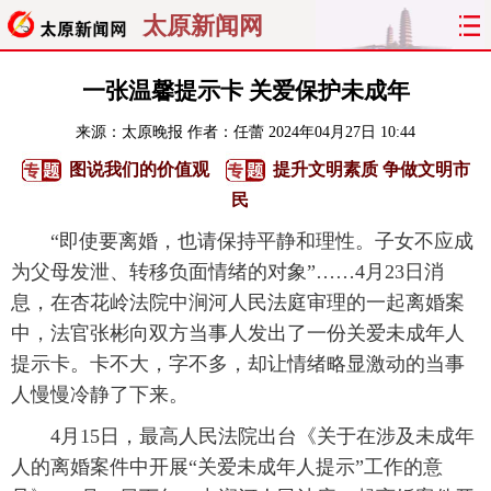
太原新闻网
首页
聚焦
太原
山西
一张温馨提示卡 关爱保护未成年
来源：
太原晚报
作者：任蕾
2024年04月27日 10:44
经济
关注
文明
出行
图说我们的价值观
提升文明素质 争做文明市
纵横
曝光
综合
专题
民
“即使要离婚，也请保持平静和理性。子女不应成
旅游
理财
政务
教育
为父母发泄、转移负面情绪的对象”……4月23日消
息，在杏花岭法院中涧河人民法庭审理的一起离婚案
看天下
晋月读
最太原
网罗民生
中，法官张彬向双方当事人发出了一份关爱未成年人
太原日报
太原晚报
热评
社区
提示卡。卡不大，字不多，却让情绪略显激动的当事
人慢慢冷静了下来。
4月15日，最高人民法院出台《关于在涉及未成年
人的离婚案件中开展“关爱未成年人提示”工作的意