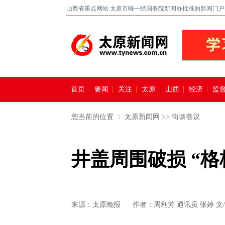
山西省重点网站 太原市唯一经国务院新闻办批准的新闻门户
首页
要闻
关注
太原
山西
经济
监
您当前的位置 ：
太原新闻网
>>
街谈巷议
井盖周围破损 “格
来源：
太原晚报
作者：周利芳 通讯员 张婷 文