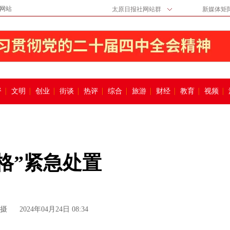
网站
太原日报社网站群
新媒体矩
督
文明
创业
街谈
热评
综合
旅游
财经
教育
视频
格”紧急处置
/摄
2024年04月24日 08:34