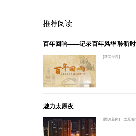
推荐阅读
百年回响——记录百年风华 聆听
[新闻专题]
魅力太原夜
[图片新闻] 太原晚