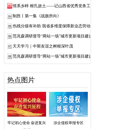
情系乡梓 根扎故土——记山西省优秀党务工作...
制胜丨第一集《战旗所向》
伤残分级有补助 我省多维度保障新业态劳动者...
范兆森调研督导“两站一场”城市更新项目建设
天天学习｜中斯友谊之树根深叶茂
范兆森调研督导“两站一场”城市更新项目建设
热点图片
牢记初心使命 奋进复兴
涉企侵权举报专区