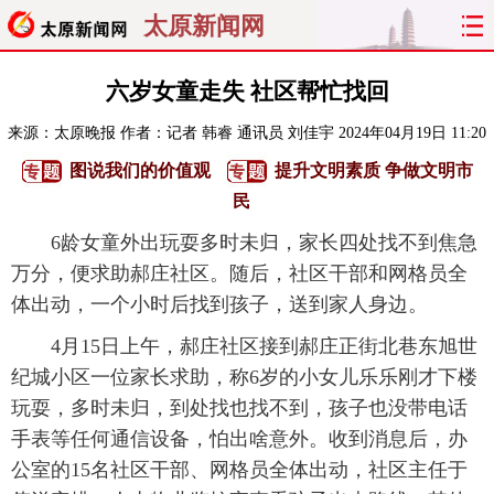
太原新闻网
首页
聚焦
太原
山西
六岁女童走失 社区帮忙找回
来源：
太原晚报
作者：记者 韩睿 通讯员 刘佳宇
2024年04月19日 11:20
经济
关注
文明
出行
图说我们的价值观
提升文明素质 争做文明市
纵横
曝光
综合
专题
民
6龄女童外出玩耍多时未归，家长四处找不到焦急
旅游
理财
政务
教育
万分，便求助郝庄社区。随后，社区干部和网格员全
体出动，一个小时后找到孩子，送到家人身边。
看天下
晋月读
最太原
网罗民生
4月15日上午，郝庄社区接到郝庄正街北巷东旭世
太原日报
太原晚报
热评
社区
纪城小区一位家长求助，称6岁的小女儿乐乐刚才下楼
玩耍，多时未归，到处找也找不到，孩子也没带电话
手表等任何通信设备，怕出啥意外。收到消息后，办
公室的15名社区干部、网格员全体出动，社区主任于