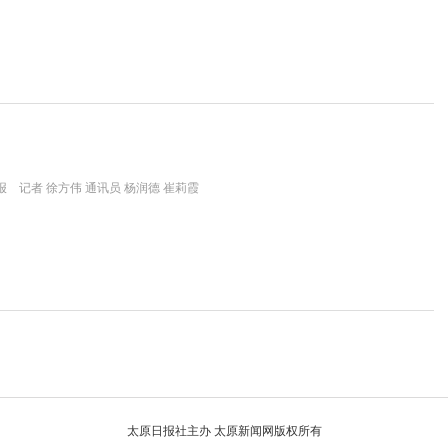
 记者 徐方伟 通讯员 杨润德 崔莉霞
太原日报社主办 太原新闻网版权所有