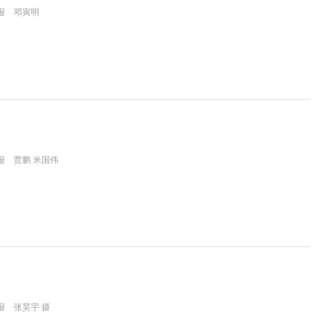
报 邓寅明
报 贾鹏 米国伟
报 张昊宇 摄