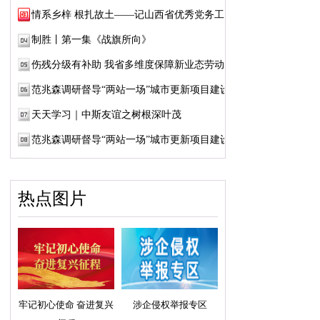
情系乡梓 根扎故土——记山西省优秀党务工作...
制胜丨第一集《战旗所向》
伤残分级有补助 我省多维度保障新业态劳动者...
范兆森调研督导“两站一场”城市更新项目建设
天天学习｜中斯友谊之树根深叶茂
范兆森调研督导“两站一场”城市更新项目建设
热点图片
牢记初心使命 奋进复兴
涉企侵权举报专区