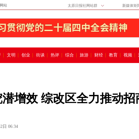
网站
太原日报社网站群
新媒体矩
督
文明
创业
街谈
热评
综合
旅游
财经
教育
视频
挖潜增效 综改区全力推动招
2日 06:34