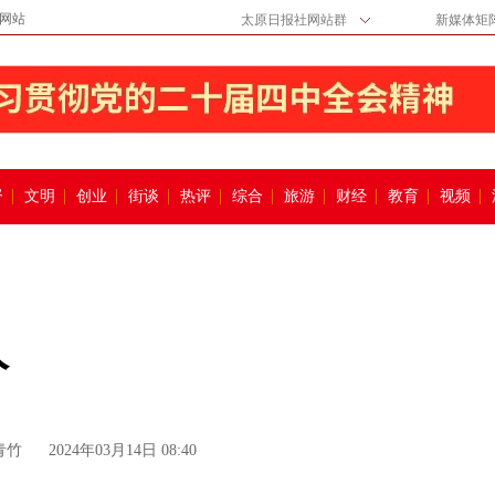
网站
太原日报社网站群
新媒体矩
督
文明
创业
街谈
热评
综合
旅游
财经
教育
视频
人
青竹
2024年03月14日 08:40