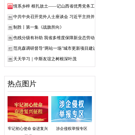
情系乡梓 根扎故土——记山西省优秀党务工作...
中共中央召开党外人士座谈会 习近平主持并发...
制胜丨第一集《战旗所向》
伤残分级有补助 我省多维度保障新业态劳动者...
范兆森调研督导“两站一场”城市更新项目建设
天天学习｜中斯友谊之树根深叶茂
热点图片
牢记初心使命 奋进复兴
涉企侵权举报专区