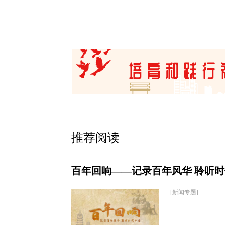
推荐阅读
百年回响——记录百年风华 聆听
[新闻专题]