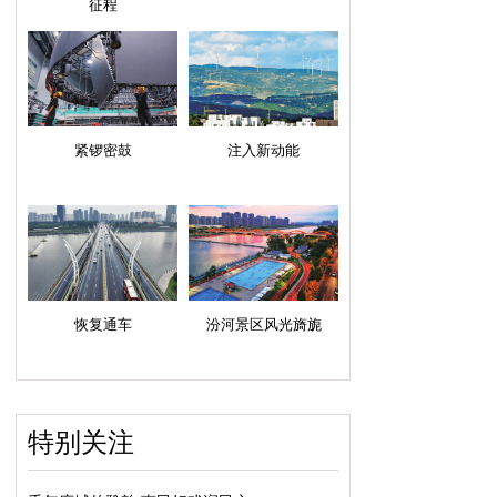
征程
紧锣密鼓
注入新动能
恢复通车
汾河景区风光旖旎
特别关注