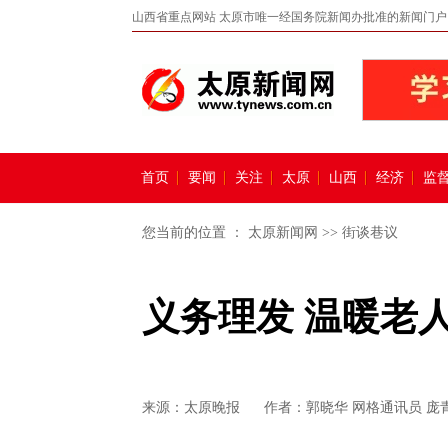
山西省重点网站 太原市唯一经国务院新闻办批准的新闻门户
首页
要闻
关注
太原
山西
经济
监
您当前的位置 ：
太原新闻网
>>
街谈巷议
义务理发 温暖老
来源：
太原晚报
作者：郭晓华 网格通讯员 庞