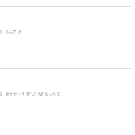
报 张昊宇 摄
 记者 徐方伟 通讯员 杨润德 崔莉霞