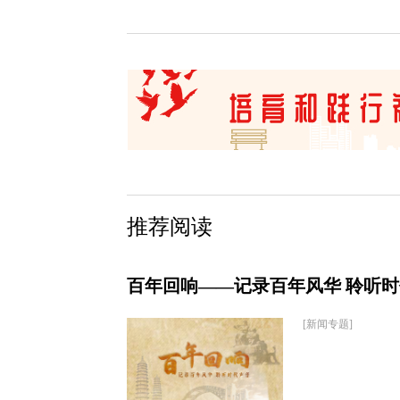
推荐阅读
百年回响——记录百年风华 聆听
[新闻专题]