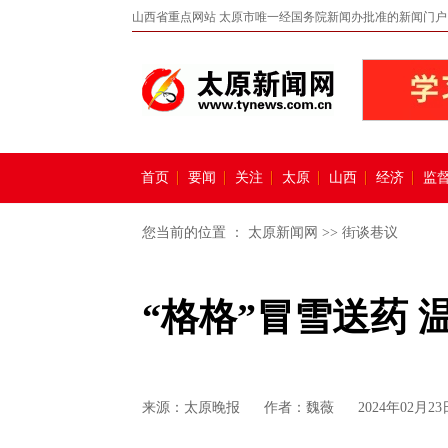
山西省重点网站 太原市唯一经国务院新闻办批准的新闻门户
首页
要闻
关注
太原
山西
经济
监
您当前的位置 ：
太原新闻网
>>
街谈巷议
“格格”冒雪送药 
来源：
太原晚报
作者：魏薇
2024年02月23日