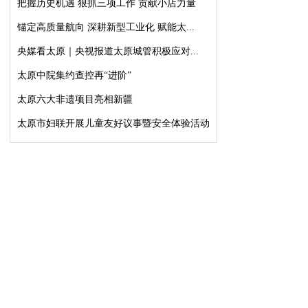
把握历史机遇 狠抓三项工作 贡献小店力量
锚定高质量航向 深耕新型工业化 赋能太...
央媒看太原｜央视报道太原城管积极应对...
太原中院集约查控再“进阶”
太原六大非遗项目亮相新疆
太原市妇联开展儿童友好议事暨安全体验活动