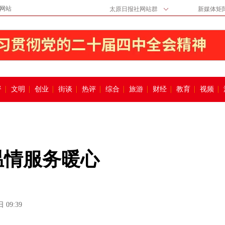
网站
太原日报社网站群
新媒体矩
督
文明
创业
街谈
热评
综合
旅游
财经
教育
视频
温情服务暖心
 09:39