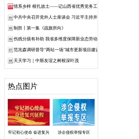
情系乡梓 根扎故土——记山西省优秀党务工作...
中共中央召开党外人士座谈会 习近平主持并发...
制胜丨第一集《战旗所向》
伤残分级有补助 我省多维度保障新业态劳动者...
范兆森调研督导“两站一场”城市更新项目建设
天天学习｜中斯友谊之树根深叶茂
热点图片
牢记初心使命 奋进复兴
涉企侵权举报专区