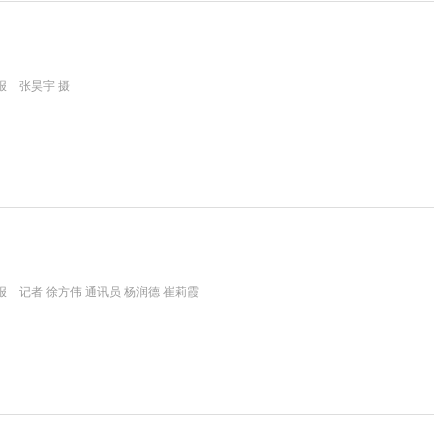
报 张昊宇 摄
 记者 徐方伟 通讯员 杨润德 崔莉霞