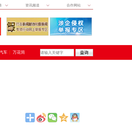
阵
资讯频道
合作网站
汽车
万花筒