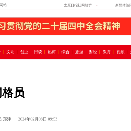
网站
太原日报社网站群
新媒体矩
督
文明
创业
街谈
热评
综合
旅游
财经
教育
视频
网格员
员 郑津
2024年02月08日 09:53