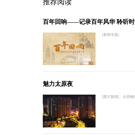
推荐阅读
百年回响——记录百年风华 聆听
[新闻专题]
魅力太原夜
[图片新闻] 太原晚