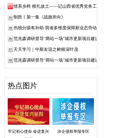
情系乡梓 根扎故土——记山西省优秀党务工作...
制胜丨第一集《战旗所向》
伤残分级有补助 我省多维度保障新业态劳动者...
范兆森调研督导“两站一场”城市更新项目建设
天天学习｜中斯友谊之树根深叶茂
范兆森调研督导“两站一场”城市更新项目建设
热点图片
牢记初心使命 奋进复兴
涉企侵权举报专区