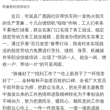
民服务的澎湃动力
近日，岢岚县广惠园社区帮扶车间一派热火朝天
的生产景象，十几台缝纫机“哒哒”作响，工人们有条
不紊地忙碌着，群众在家门口实现了务工就业。稳定
脱贫劳动力务工就业规模，是我省办理的民生实事之
一。通过开展“百日攻坚”春季行动，我省对未实现就
业的脱贫劳动力免费进行烹饪、缝纫、保育、机械操
作等职业技能培训，出现了“培训一人、就业一岗、增
收一户、带动一片”的可喜局面。
“路修好了”“找到工作了”“住上新房子了”“环境变
好了”……金杯银杯不如老百姓的口碑。全省广大党员
干部拜群众为师，把群众当亲人，把在开展主题教育
中激发出来的工作热情和进取精神转化为干事创业的
不竭动力，努力把惠民生、暖民心、顺民意的工作做
到群众心坎上，一件一件抓落实、一项一项抓成效，