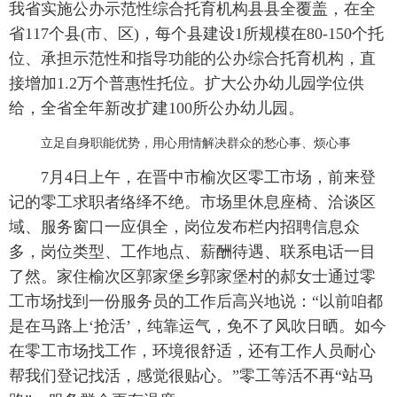
我省实施公办示范性综合托育机构县县全覆盖，在全
省117个县(市、区)，每个县建设1所规模在80-150个托
位、承担示范性和指导功能的公办综合托育机构，直
接增加1.2万个普惠性托位。扩大公办幼儿园学位供
给，全省全年新改扩建100所公办幼儿园。
立足自身职能优势，用心用情解决群众的愁心事、烦心事
7月4日上午，在晋中市榆次区零工市场，前来登
记的零工求职者络绎不绝。市场里休息座椅、洽谈区
域、服务窗口一应俱全，岗位发布栏内招聘信息众
多，岗位类型、工作地点、薪酬待遇、联系电话一目
了然。家住榆次区郭家堡乡郭家堡村的郝女士通过零
工市场找到一份服务员的工作后高兴地说：“以前咱都
是在马路上‘抢活’，纯靠运气，免不了风吹日晒。如今
在零工市场找工作，环境很舒适，还有工作人员耐心
帮我们登记找活，感觉很贴心。”零工等活不再“站马