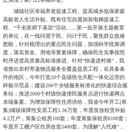
正实现了家门口幸福养老。”
城镇社区幸福养老提速工程、提高城乡低保家庭
高龄老人生活补贴、既有住宅自愿加装电梯提速工
程、“千名医师下基层”活动……第一批开展主题教育
的单位，在一线问需于民、问计于民，聚焦群众急难
愁盼，针对梳理出的重点民生问题，加强科学统筹调
度，落实资金、用地等要素保障，确保民生实事按照
时序进度高质量高标准推进。针对“快递进村难”，我
省推出农村寄递物流服务全覆盖提质工程，在具备条
件的地区，今年打造20个县级统仓共配一体化运营的
样板示范县；建设200个乡镇服务标准化的快递综合服
务站；推进2000个村级快递便民服务点进行快递网点
末端备案。为增加保障性住房供给，我省今年开工(筹
集)城镇保障性安居工程1.36万套，年度发放租赁补贴
4.2万户，筹集公租房100套；年度筹集保租房8100套；
年度开工棚户区住房改造5400套。为缓解“入托难”，