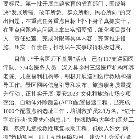
要标尺。第一批开展主题教育的省直部门，围绕解
决“发展所需、改革所急、群众所盼、民心所向”的突
出问题，在重点任务重点目标上扑下身子真抓实干，
在重点问题难点问题上拿出实招硬招，细化项目责任
人、责任处室、完成时限等具体内容，完善推进措
施、压实工作责任，推动民生实事取得积极进展。
目前，“千名医师下基层”活动，已有117支巡回医
疗队、774名医务人员，深入县乡村三级医疗机构和养
老院、儿童福利机构等，积极开展巡回医疗救助和指
导工作。景区网络信息引导和发布、旅游服务质量提
升行动，正扎实开展“夏安2023”文化和旅游市场专项
整治。自动体外除颤器(AED)配置提速工程，已完成
1000个配置点的选址工作，培训救护员2.8万名。“红十
字在行动·关爱先心病患儿”、扶残助学(大学生)圆梦工
程、残疾儿童抢救性康复救助工程、低收入妇女“两
癌”救助项目、职工互动保障项目、建设“工会爱心驿