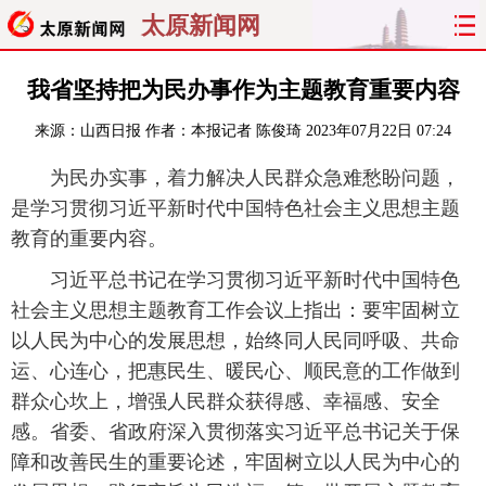
太原新闻网
首页
聚焦
太原
山西
我省坚持把为民办事作为主题教育重要内容
来源：
山西日报
作者：本报记者 陈俊琦
2023年07月22日 07:24
经济
关注
文明
出行
为民办实事，着力解决人民群众急难愁盼问题，
纵横
曝光
综合
专题
是学习贯彻习近平新时代中国特色社会主义思想主题
教育的重要内容。
旅游
理财
政务
教育
习近平总书记在学习贯彻习近平新时代中国特色
看天下
晋月读
最太原
网罗民生
社会主义思想主题教育工作会议上指出：要牢固树立
以人民为中心的发展思想，始终同人民同呼吸、共命
太原日报
太原晚报
热评
社区
运、心连心，把惠民生、暖民心、顺民意的工作做到
群众心坎上，增强人民群众获得感、幸福感、安全
感。省委、省政府深入贯彻落实习近平总书记关于保
障和改善民生的重要论述，牢固树立以人民为中心的