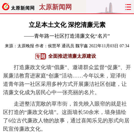
太原新闻网
首页
聚焦
太原
山西
立足本土文化 深挖清廉元素
——青年路一社区打造清廉文化“名片”
经济
关注
文明
出行
来源：
太原晚报
作者：侯慧琴 通讯员 魏宇鑫
2022年11月03日 07:34
纵横
曝光
综合
专题
全面推进清廉太原建设
打造廉政文化墙“倡廉”、邀请群众监督“促廉”、开
旅游
理财
政务
教育
展廉洁教育进家庭“创廉”活动……今年以来，迎泽街
看天下
晋月读
最太原
网罗民生
道青年路一社区采用多种方式开展廉洁社区创建，让
清廉文化成为居民心中一张亮丽的名片。
太原日报
太原晚报
热评
社区
走进整洁宽敞的草市街，首先映入眼帘的就是社
区打造的“廉政文化墙”。这面墙长50余米，墙身描绘
了6位古代廉政人物的故事，通过喜闻乐见的形式向居
民宣传廉政文化。