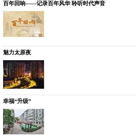
百年回响——记录百年风华 聆听时代声音
魅力太原夜
幸福“升级”