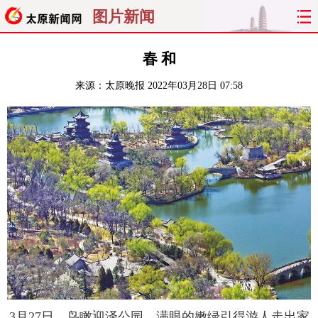
图片新闻
首页
聚焦
太原
山西
春 和
来源：
太原晚报
2022年03月28日 07:58
经济
关注
文明
出行
纵横
曝光
综合
专题
旅游
理财
政务
教育
看天下
晋月读
最太原
网罗民生
太原日报
太原晚报
热评
社区
3月27日，鸟瞰迎泽公园，满眼的嫩绿引得游人走出家