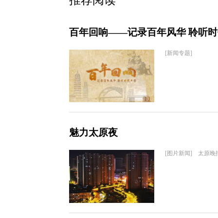
推荐阅读
百年回响——记录百年风华 聆听
[新闻专题]
魅力太原夜
[图片新闻] 太原晚