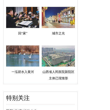
回“家”
城市之光
一泓碧水入黄河
山西省人民医院新院区
主体已现雏形
特别关注