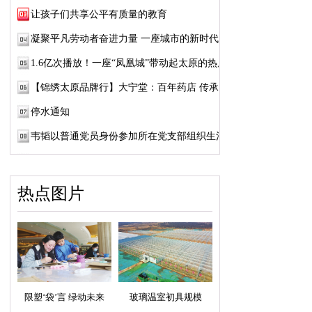
让孩子们共享公平有质量的教育
凝聚平凡劳动者奋进力量 一座城市的新时代"...
1.6亿次播放！一座“凤凰城”带动起太原的热度
【锦绣太原品牌行】大宁堂：百年药店 传承固根
停水通知
韦韬以普通党员身份参加所在党支部组织生活会
热点图片
限塑‘袋’言 绿动未来
玻璃温室初具规模