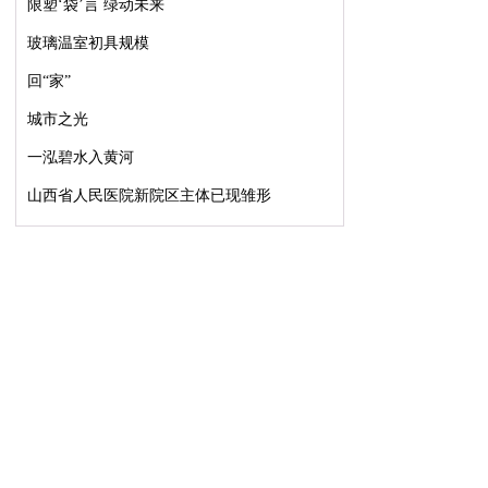
限塑‘袋’言 绿动未来
玻璃温室初具规模
回“家”
城市之光
一泓碧水入黄河
山西省人民医院新院区主体已现雏形