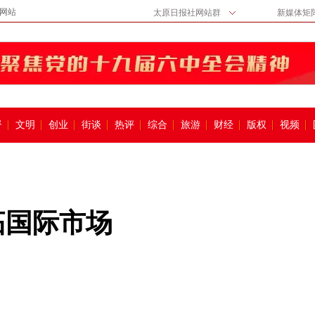
网站
太原日报社网站群
新媒体矩
督
文明
创业
街谈
热评
综合
旅游
财经
版权
视频
拓国际市场