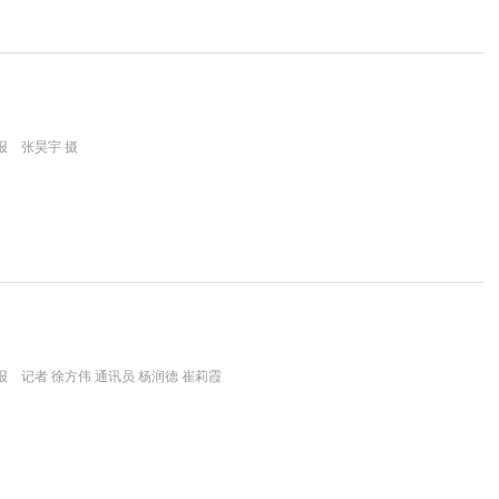
报 张昊宇 摄
 记者 徐方伟 通讯员 杨润德 崔莉霞