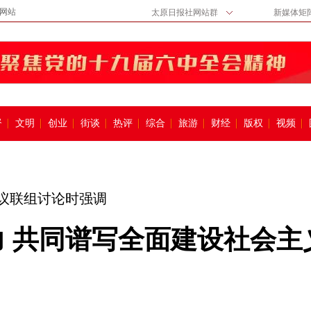
网站
太原日报社网站群
新媒体矩
督
文明
创业
街谈
热评
综合
旅游
财经
版权
视频
议联组讨论时强调
力 共同谱写全面建设社会