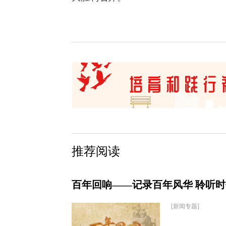
推荐阅读
百年回响——记录百年风华 聆听
[新闻专题]