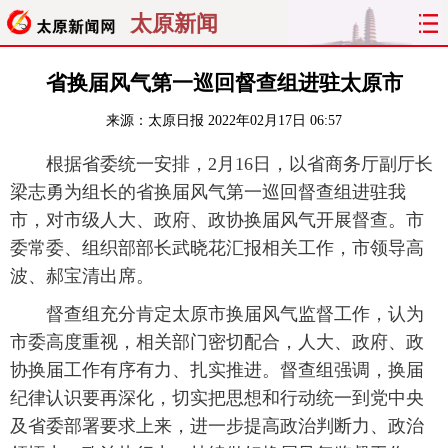
太原新闻
首页
聚焦
太原
山西
省换届风气第一巡回督查组进驻太原市
来源：
太原日报
2022年02月17日 06:57
经济
关注
文明
出行
根据省委统一安排，2月16日，以省商务厅副厅长
纵横
曝光
综合
专题
梁志勇为组长的省换届风气第一巡回督查组进驻我
市，对市级人大、政府、政协换届风气开展督查。市
旅游
理财
政务
教育
委常委、组织部部长武晓花汇报相关工作，市领导高
波、郝宝清出席。
看天下
晋月读
最太原
网罗民生
督查组充分肯定太原市换届风气监督工作，认为
太原日报
太原晚报
热评
社区
市委高度重视，相关部门密切配合，人大、政府、政
协换届工作有序有力、扎实推进。督查组强调，换届
纪律认识要再深化，切实把思想和行动统一到党中央
及省委部署要求上来，进一步提高政治判断力、政治