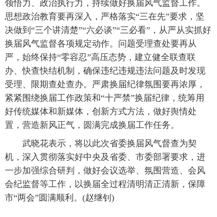
领悟力、政治执行力，持续做好换届风气监督工作。
思想政治教育要再深入，严格落实“三在先”要求，坚
决做到“三个讲清楚”“六必谈”“三必看”，从严从实抓好
换届风气监督各项规定动作。问题受理查处要再从
严，始终保持“零容忍”高压态势，建立健全联查联
办、快查快结机制，确保违纪违规违法问题及时发现
受理、限期查处查办。严肃换届纪律氛围要再浓厚，
紧紧围绕换届工作政策和“十严禁”换届纪律，统筹用
好传统媒体和新媒体，创新方式方法，做好舆情处
置，营造新风正气，圆满完成换届工作任务。
武晓花表示，将以此次省委换届风气督查为契
机，深入贯彻落实好中央及省委、市委部署要求，进
一步加强综合研判，做好会议选举、氛围营造、会风
会纪监督等工作，以换届全过程清明清正清新，保障
市“两会”圆满顺利。(赵继钊)