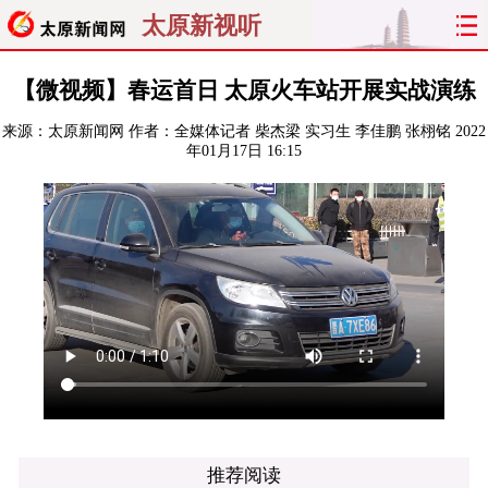
太原新视听
首页
聚焦
太原
山西
【微视频】春运首日 太原火车站开展实战演练
来源：
太原新闻网
作者：全媒体记者 柴杰梁 实习生 李佳鹏 张栩铭
2022
经济
关注
文明
出行
年01月17日 16:15
纵横
曝光
综合
专题
旅游
理财
政务
教育
看天下
晋月读
最太原
网罗民生
太原日报
太原晚报
热评
社区
推荐阅读