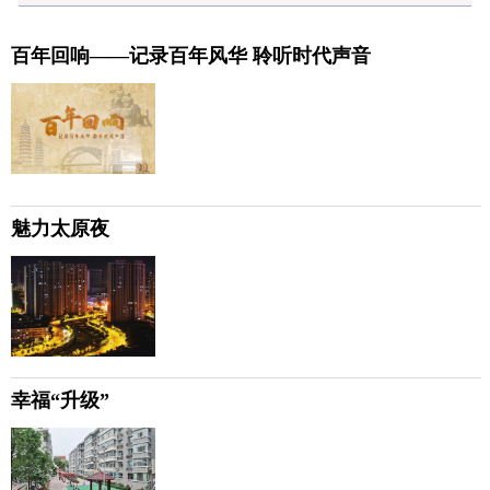
百年回响——记录百年风华 聆听时代声音
魅力太原夜
幸福“升级”