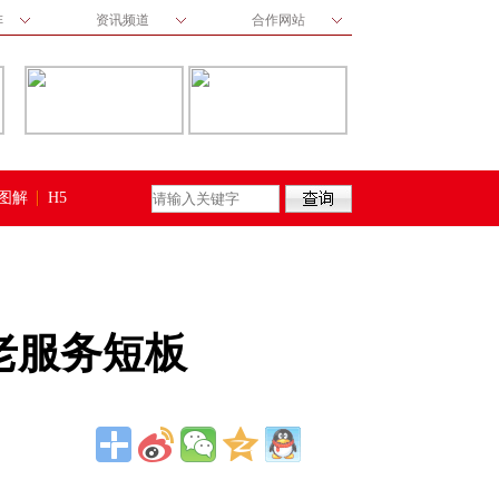
阵
资讯频道
合作网站
图解
H5
老服务短板