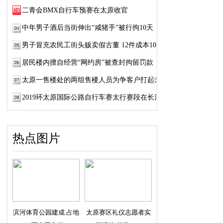
二青会BMX自行车预赛在太原收官
中年男子酒后当街伸出“咸猪手”被行拘10天
男子冒充农民工街头贩卖假古董 12件成本100元
居民楼内擅自经营“网约房”被查封拘留罚款
太原一售楼处的两组售楼人员为争客户打起来了
2019环太原国际公路自行车赛太行赛段在长治开赛
热点图片
滨河体育公园建成 占地
太原赛区礼仪志愿者实