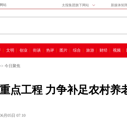
网站
太报集团旗下网站
新媒体矩
督
文明
创业
街谈
热评
图片
综合
旅游
财经
视频
>>
今日聚焦
重点工程 力争补足农村养
06月05日 07:10