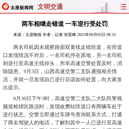
文明交通
首页
聚焦
太原
山西
两车相继走错道 一车逆行受处罚
来源：
太原晚报
作者：记者 张晋峰
2025年09月05日 08:33
经济
关注
文明
出行
两名司机因未观察路面双黄线走错匝道，在匝道
纵横
曝光
综合
专题
口发现情况不对后，一名司机停在原地，另一名司机
则逆行至高速主线掉头，所幸高速交警处置及时，消
旅游
理财
政务
教育
除隐患。9月3日，山西高速交警二支队通报相关情
况，并就一旦发现自己逆行后该如何处置，向大家发
看天下
晋月读
最太原
网罗民生
出提示。
太原日报
太原晚报
热评
社区
8月30日下午3时，高速交警二支队二大队民警视
频巡检辖区路况时，发现收费站匝道口有两辆车处于
逆行状态。交警立即通过车牌号查询联系方式，打通
了两名驾驶人的电话，了解到其中一人已逆行至高速