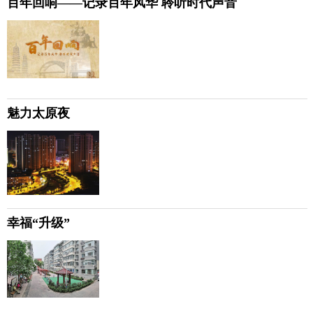
百年回响——记录百年风华 聆听时代声音
魅力太原夜
幸福“升级”