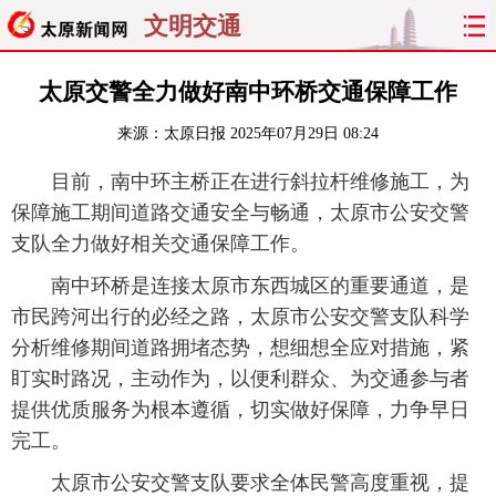
文明交通
首页
聚焦
太原
山西
太原交警全力做好南中环桥交通保障工作
来源：
太原日报
2025年07月29日 08:24
经济
关注
文明
出行
目前，南中环主桥正在进行斜拉杆维修施工，为
纵横
曝光
综合
专题
保障施工期间道路交通安全与畅通，太原市公安交警
支队全力做好相关交通保障工作。
旅游
理财
政务
教育
南中环桥是连接太原市东西城区的重要通道，是
看天下
晋月读
最太原
网罗民生
市民跨河出行的必经之路，太原市公安交警支队科学
分析维修期间道路拥堵态势，想细想全应对措施，紧
太原日报
太原晚报
热评
社区
盯实时路况，主动作为，以便利群众、为交通参与者
提供优质服务为根本遵循，切实做好保障，力争早日
完工。
太原市公安交警支队要求全体民警高度重视，提