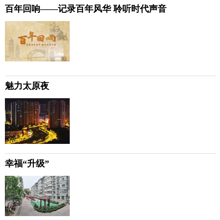
百年回响——记录百年风华 聆听时代声音
魅力太原夜
幸福“升级”