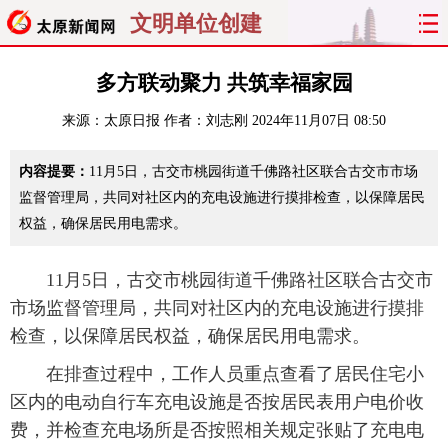
文明单位创建
首页
聚焦
太原
山西
多方联动聚力 共筑幸福家园
来源：
太原日报
作者：刘志刚
2024年11月07日 08:50
经济
关注
文明
出行
内容提要：
11月5日，古交市桃园街道千佛路社区联合古交市市场
纵横
曝光
综合
专题
监督管理局，共同对社区内的充电设施进行摸排检查，以保障居民
权益，确保居民用电需求。
旅游
理财
政务
教育
看天下
晋月读
最太原
网罗民生
11月5日，古交市桃园街道千佛路社区联合古交市
市场监督管理局，共同对社区内的充电设施进行摸排
太原日报
太原晚报
热评
社区
检查，以保障居民权益，确保居民用电需求。
在排查过程中，工作人员重点查看了居民住宅小
区内的电动自行车充电设施是否按居民表用户电价收
费，并检查充电场所是否按照相关规定张贴了充电电