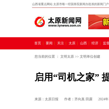
山西省重点网站 太原市唯一经国务院新闻办批准的新闻门户
首页
要闻
关注
太原
山西
经济
监
您当前的位置 ：
文明太原
>>
文明单位创建
启用“司机之家” 
来源：
太原日报
作者：齐向真 田露
2024年