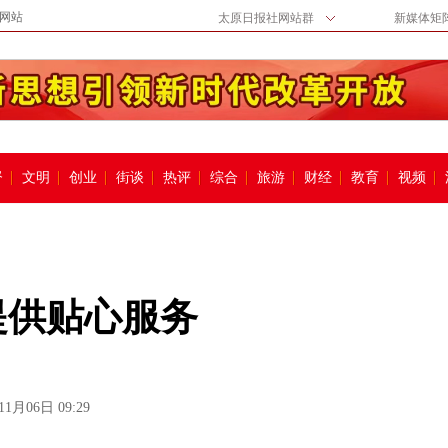
网站
太原日报社网站群
新媒体矩
督
文明
创业
街谈
热评
综合
旅游
财经
教育
视频
提供贴心服务
11月06日 09:29