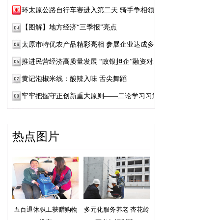
环太原公路自行车赛进入第二天 骑手争相领略...
【图解】地方经济“三季报”亮点
太原市特优农产品精彩亮相 参展企业达成多项...
推进民营经济高质量发展 “政银担企”融资对...
黄记泡椒米线：酸辣入味 舌尖舞蹈
牢牢把握守正创新重大原则——二论学习习近...
热点图片
五百退休职工获赠购物
多元化服务养老 杏花岭