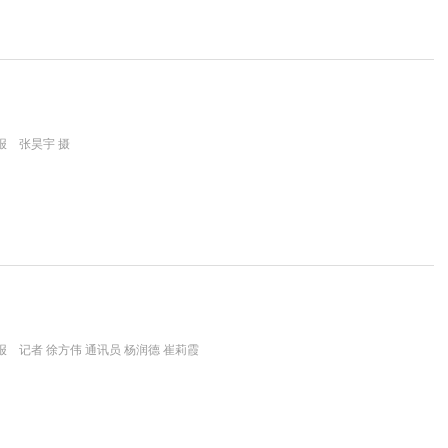
报 张昊宇 摄
 记者 徐方伟 通讯员 杨润德 崔莉霞