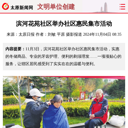
文明单位创建
首页
聚焦
太原
山西
滨河花苑社区举办社区惠民集市活动
来源：
太原日报
作者：刘敏 平原 摄影报道
2024年11月04日 08:35
经济
关注
文明
出行
内容提要：
11月3日，滨河花苑社区举办社区惠民集市活动，实惠
纵横
曝光
综合
专题
的冬储商品、专业的牙齿护理、便利的剃须理发……一项项贴心的
服务，让辖区居民感受到了实实在在的温暖与便利。
旅游
理财
政务
教育
看天下
晋月读
最太原
网罗民生
太原日报
太原晚报
热评
社区