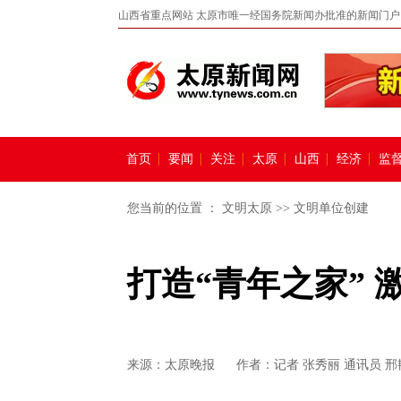
山西省重点网站 太原市唯一经国务院新闻办批准的新闻门户
首页
要闻
关注
太原
山西
经济
监
您当前的位置 ：
文明太原
>>
文明单位创建
打造“青年之家” 
来源：
太原晚报
作者：记者 张秀丽 通讯员 邢