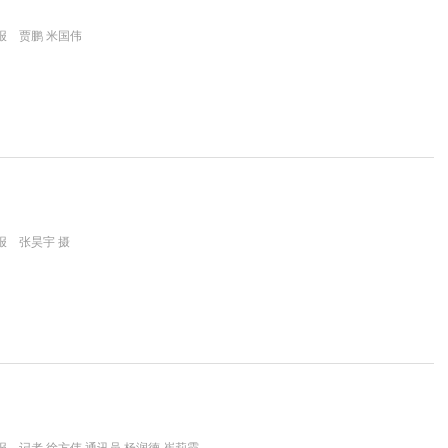
报 贾鹏 米国伟
报 张昊宇 摄