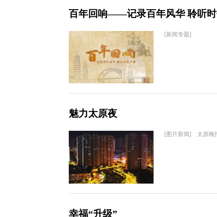
百年回响——记录百年风华 聆听
[新闻专题]
魅力太原夜
[图片新闻] 太原晚
幸福“升级”