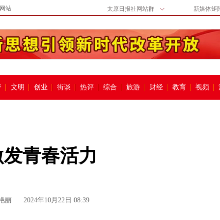
网站
太原日报社网站群
新媒体矩
督
文明
创业
街谈
热评
综合
旅游
财经
教育
视频
激发青春活力
艳丽
2024年10月22日 08:39