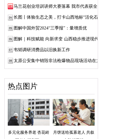
马兰花创业培训讲师大赛落幕 我市代表获全国...
长图丨体验生态之美，打卡山西地标“活化石”
图解中国外贸2024“三季报”：量增质优
图解｜科技赋能 向新求变 山西稳步推进现代...
韦韬调研消费品以旧换新工作
太原公安集中销毁非法枪爆物品现场活动在太...
热点图片
多元化服务养老 杏花岭
月饼送给孤寡老人 共叙