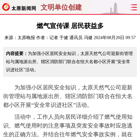
文明单位创建
首页
聚焦
太原
山西
燃气宣传课 居民获益多
来源：
太原晚报
作者：记者 于健 通讯员 冯健
2024年08月20日 09:57
经济
关注
文明
出行
内容提要：
为加强小区居民安全知识，太原天然气公司迎新街管理
纵横
曝光
综合
专题
站与属地派出所、辖区消防部门联合在恒大名都小区开展“安全常
识进社区”活动。
旅游
理财
政务
教育
看天下
晋月读
最太原
网罗民生
为加强小区居民安全知识，太原天然气公司迎新
街管理站与属地派出所、辖区消防部门联合在恒大名
太原日报
太原晚报
热评
社区
都小区开展“安全常识进社区”活动。
活动中，工作人员向居民详细介绍了燃气使用知
识、燃气使用时的注意事项及突发安全事故时应急逃
生的正确方法。并结合往年燃气安全事故实例，就在