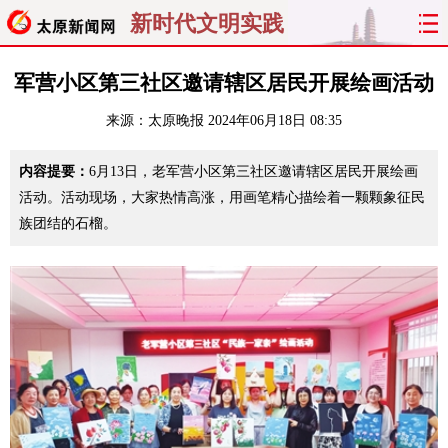
新时代文明实践
首页
聚焦
太原
山西
军营小区第三社区邀请辖区居民开展绘画活动
来源：
太原晚报
2024年06月18日 08:35
经济
关注
文明
出行
内容提要：
6月13日，老军营小区第三社区邀请辖区居民开展绘画
纵横
曝光
综合
专题
活动。活动现场，大家热情高涨，用画笔精心描绘着一颗颗象征民
族团结的石榴。
旅游
理财
政务
教育
看天下
晋月读
最太原
网罗民生
太原日报
太原晚报
热评
社区