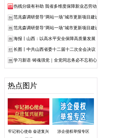
伤残分级有补助 我省多维度保障新业态劳动者...
范兆森调研督导“两站一场”城市更新项目建设
范兆森调研督导“两站一场”城市更新项目建设
海报丨山西：以高水平安全保障高质量发展
长图丨中共山西省委十二届十二次全会决议
学习新语·铸魂强党｜全党同志务必不忘初心、...
热点图片
牢记初心使命 奋进复兴
涉企侵权举报专区