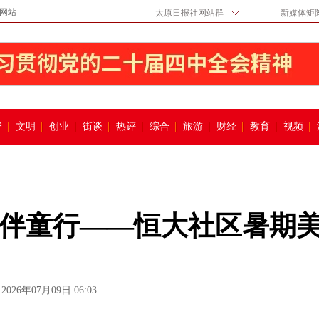
网站
太原日报社网站群
新媒体矩
督
文明
创业
街谈
热评
综合
旅游
财经
教育
视频
伴童行——恒大社区暑期
2026年07月09日 06:03