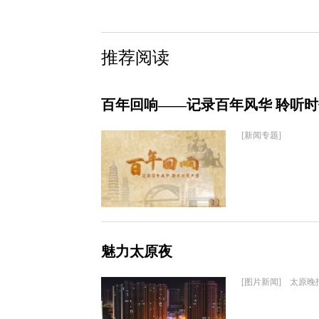
推荐阅读
百年回响——记录百年风华 聆听
[新闻专题]
魅力太原夜
[图片新闻] 太原晚