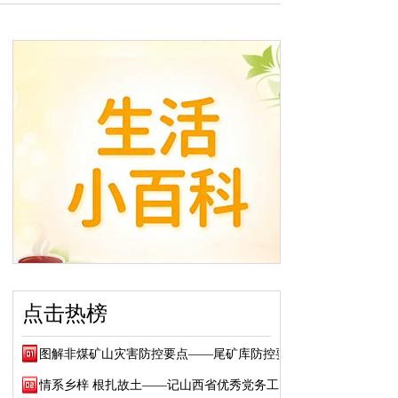
点击热榜
图解非煤矿山灾害防控要点——尾矿库防控要点
情系乡梓 根扎故土——记山西省优秀党务工作...