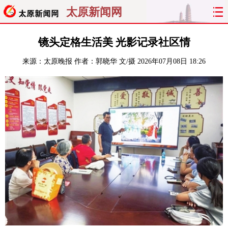
太原新闻网
首页
聚焦
太原
山西
镜头定格生活美 光影记录社区情
来源：
太原晚报
作者：郭晓华 文/摄
2026年07月08日 18:26
经济
关注
文明
出行
纵横
曝光
综合
专题
旅游
理财
政务
教育
看天下
晋月读
最太原
网罗民生
太原日报
太原晚报
热评
社区