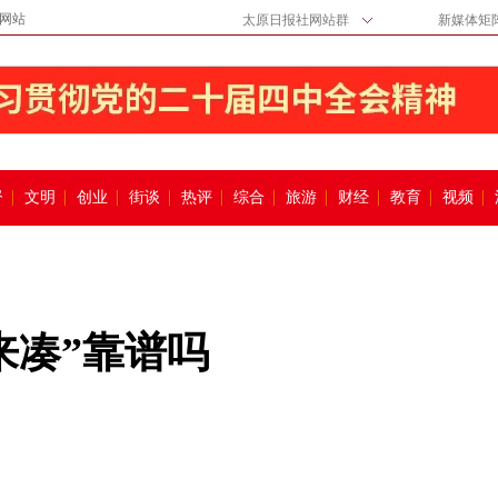
网站
太原日报社网站群
新媒体矩
督
文明
创业
街谈
热评
综合
旅游
财经
教育
视频
来凑”靠谱吗