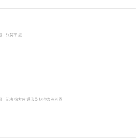
报 张昊宇 摄
 记者 徐方伟 通讯员 杨润德 崔莉霞