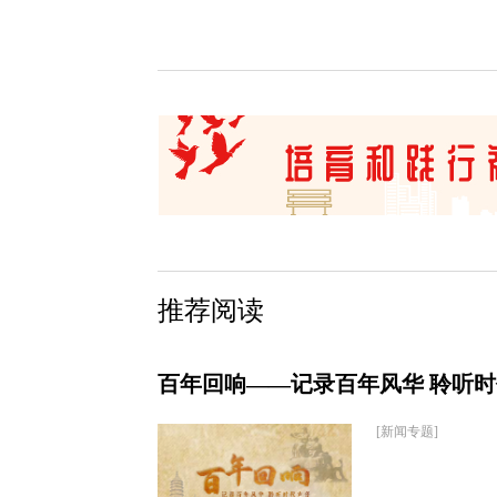
推荐阅读
百年回响——记录百年风华 聆听
[新闻专题]