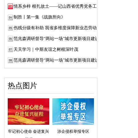
情系乡梓 根扎故土——记山西省优秀党务工作...
制胜丨第一集《战旗所向》
伤残分级有补助 我省多维度保障新业态劳动者...
范兆森调研督导“两站一场”城市更新项目建设
天天学习｜中斯友谊之树根深叶茂
范兆森调研督导“两站一场”城市更新项目建设
热点图片
牢记初心使命 奋进复兴
涉企侵权举报专区