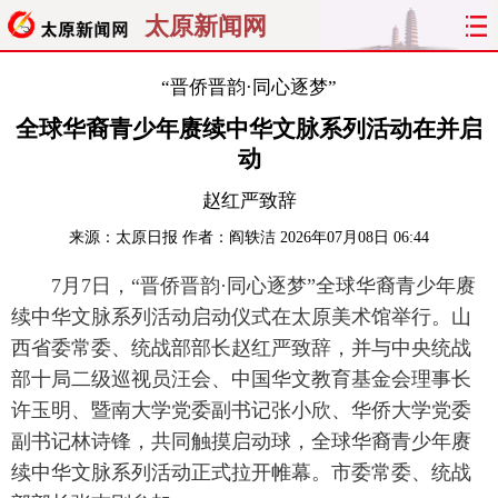
太原新闻网
首页
聚焦
太原
山西
“晋侨晋韵·同心逐梦”
全球华裔青少年赓续中华文脉系列活动在并启
经济
关注
文明
出行
动
纵横
曝光
综合
专题
赵红严致辞
来源：
太原日报
作者：阎轶洁
2026年07月08日 06:44
旅游
理财
政务
教育
7月7日，“晋侨晋韵·同心逐梦”全球华裔青少年赓
看天下
晋月读
最太原
网罗民生
续中华文脉系列活动启动仪式在太原美术馆举行。山
西省委常委、统战部部长赵红严致辞，并与中央统战
太原日报
太原晚报
热评
社区
部十局二级巡视员汪会、中国华文教育基金会理事长
许玉明、暨南大学党委副书记张小欣、华侨大学党委
副书记林诗锋，共同触摸启动球，全球华裔青少年赓
续中华文脉系列活动正式拉开帷幕。市委常委、统战