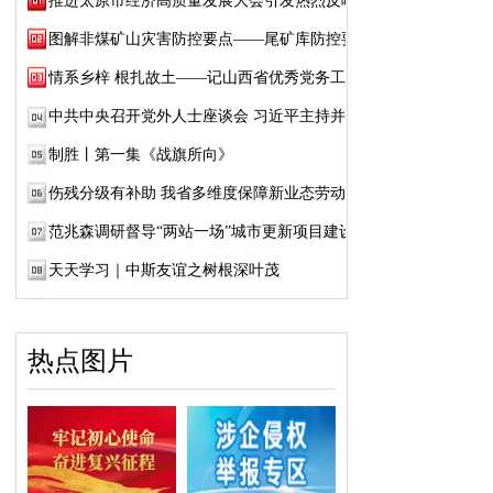
推进太原市经济高质量发展大会引发热烈反响
图解非煤矿山灾害防控要点——尾矿库防控要点
情系乡梓 根扎故土——记山西省优秀党务工作...
中共中央召开党外人士座谈会 习近平主持并发...
制胜丨第一集《战旗所向》
伤残分级有补助 我省多维度保障新业态劳动者...
范兆森调研督导“两站一场”城市更新项目建设
天天学习｜中斯友谊之树根深叶茂
热点图片