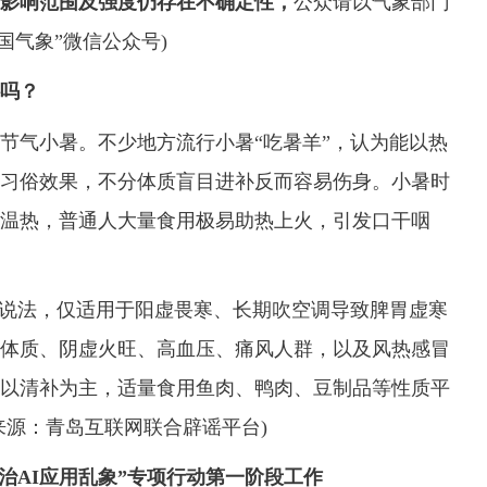
雨影响范围及强度仍存在不确定性，
公众请以气象部门
国气象”微信公众号)
补吗？
十四节气小暑。不少地方流行小暑“吃暑羊”，认为能以热
习俗效果，不分体质盲目进补反而容易伤身。小暑时
温热，普通人大量食用极易助热上火，引发口干咽
说法，仅适用于阳虚畏寒、长期吹空调导致脾胃虚寒
体质、阴虚火旺、高血压、痛风人群，以及风热感冒
以清补为主，适量食用鱼肉、鸭肉、豆制品等性质平
来源：青岛互联网联合辟谣平台)
治AI应用乱象”专项行动第一阶段工作