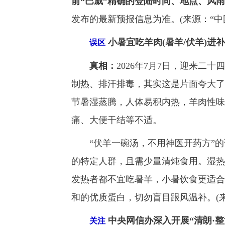
前“巴威”精确的登陆时间、地点、风
发布的最新预报信息为准。(来源：“中
小暑宜吃羊肉(暑羊/伏羊)进
误区
真相：
2026年7月7日，迎来二
制热、排汗排毒，其实这是片面夸大了
节暑湿蒸腾，人体易积内热，羊肉性味
痛、大便干结等不适。
“伏羊一碗汤，不用神医开药方”的
的特定人群，且需少量清炖食用。湿热
发热者都不宜吃暑羊，小暑饮食更适合
和的优质蛋白，切勿盲目跟风温补。(
中央网信办深入开展“清朗·整
关注