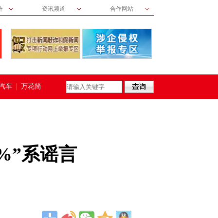
阵
资讯频道
合作网站
汽车
万花筒
%”系谣言