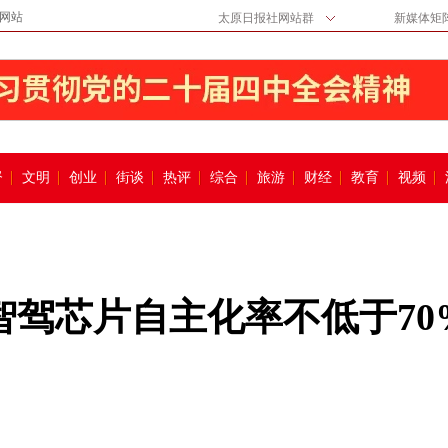
网站
太原日报社网站群
新媒体矩
督
文明
创业
街谈
热评
综合
旅游
财经
教育
视频
智驾芯片自主化率不低于70