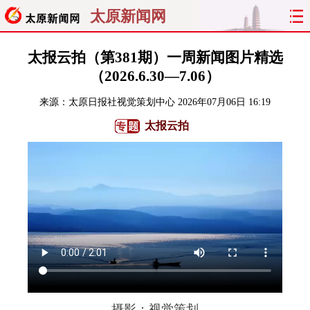
太原新闻网
首页
聚焦
太原
山西
太报云拍（第381期）一周新闻图片精选
（2026.6.30—7.06）
经济
关注
文明
出行
来源：
太原日报社视觉策划中心
2026年07月06日 16:19
纵横
曝光
综合
专题
太报云拍
旅游
理财
政务
教育
看天下
晋月读
最太原
网罗民生
太原日报
太原晚报
热评
社区
摄影：视觉策划