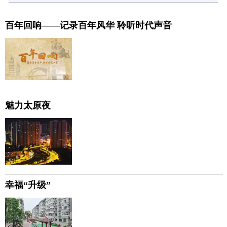
百年回响——记录百年风华 聆听时代声音
魅力太原夜
幸福“升级”