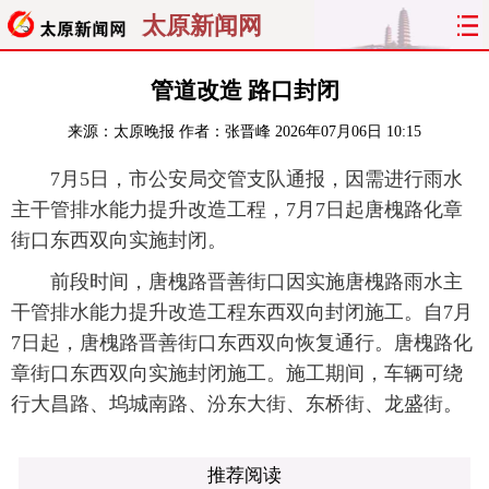
太原新闻网
首页
聚焦
太原
山西
管道改造 路口封闭
来源：
太原晚报
作者：张晋峰
2026年07月06日 10:15
经济
关注
文明
出行
7月5日，市公安局交管支队通报，因需进行雨水
纵横
曝光
综合
专题
主干管排水能力提升改造工程，7月7日起唐槐路化章
街口东西双向实施封闭。
旅游
理财
政务
教育
前段时间，唐槐路晋善街口因实施唐槐路雨水主
看天下
晋月读
最太原
网罗民生
干管排水能力提升改造工程东西双向封闭施工。自7月
7日起，唐槐路晋善街口东西双向恢复通行。唐槐路化
太原日报
太原晚报
热评
社区
章街口东西双向实施封闭施工。施工期间，车辆可绕
行大昌路、坞城南路、汾东大街、东桥街、龙盛街。
推荐阅读