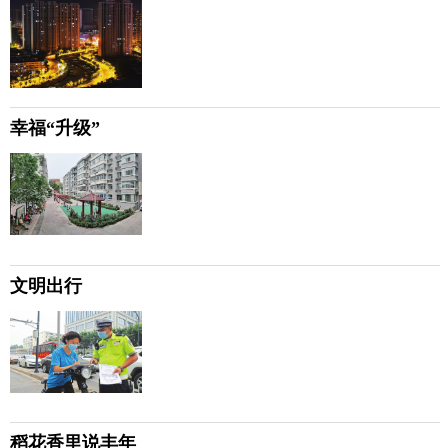
幸福“升级”
文明出行
稻花香里说丰年