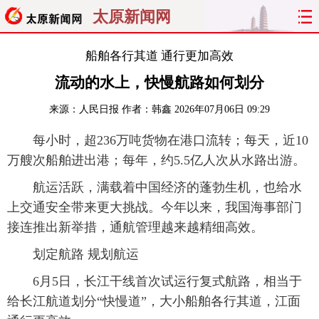
太原新闻网
首页
聚焦
太原
山西
船舶各行其道 通行更加高效
流动的水上，快慢航路如何划分
经济
关注
文明
出行
来源：
人民日报
作者：韩鑫
2026年07月06日 09:29
纵横
曝光
综合
专题
每小时，超236万吨货物在港口流转；每天，近10
万艘次船舶进出港；每年，约5.5亿人次从水路出游。
旅游
理财
政务
教育
航运活跃，满载着中国经济的蓬勃生机，也给水
看天下
晋月读
最太原
网罗民生
上交通安全带来更大挑战。今年以来，我国海事部门
接连推出新举措，通航管理越来越精细高效。
太原日报
太原晚报
热评
社区
划定航路 规划航运
6月5日，长江干线首次试运行复式航路，相当于
给长江航道划分“快慢道”，大小船舶各行其道，江面