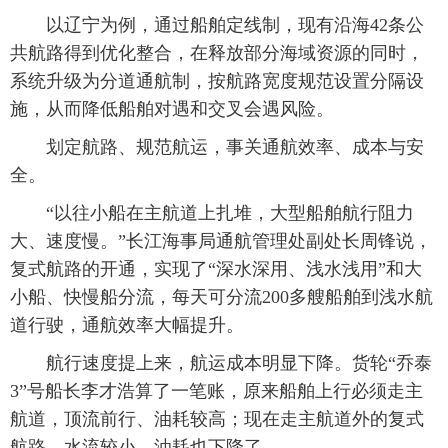
以辽宁为例，通过船舶定线制，现有沿海42条公
共航路得到优化整合，在释放部分海域资源的同时，
系统升级为分道通航制，按航路宽度规范设置分隔设
施，从而降低船舶对遇和交叉会遇风险。
划定航路、规范航运，事关通航效率、成本与安
全。
“以往小船在主航道上扎堆，大型船舶航行阻力
大、速度慢。”长江海事局通航管理处副处长周锋说，
复式航路的开通，实现了“深水深用、浅水浅用”和大
小船、快慢船分流，每天可分流200多艘船舶到浅水航
道行驶，通航效率大幅提升。
航行速度提上来，航运成本明显下降。货轮“乔泰
3”号船长李才浩算了一笔账，原来船舶上行必须走主
航道，顶流前行、油耗较高；现在走主航道外的复式
航路，水流较小，油耗也下降了。