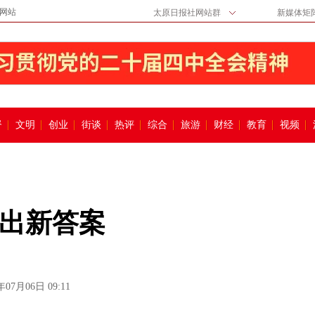
网站
太原日报社网站群
新媒体矩
督
文明
创业
街谈
热评
综合
旅游
财经
教育
视频
出新答案
年07月06日 09:11