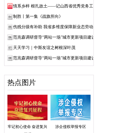
情系乡梓 根扎故土——记山西省优秀党务工作...
制胜丨第一集《战旗所向》
伤残分级有补助 我省多维度保障新业态劳动者...
范兆森调研督导“两站一场”城市更新项目建设
天天学习｜中斯友谊之树根深叶茂
范兆森调研督导“两站一场”城市更新项目建设
热点图片
牢记初心使命 奋进复兴
涉企侵权举报专区