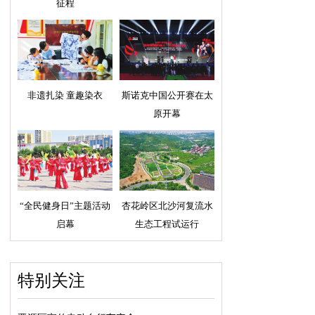
征程
非遗扎染 童趣染衣
斯诺克中国公开赛在太
原开幕
“全民健身日”主题活动
杏花岭区北沙河复流水
启幕
生态工程试运行
特别关注