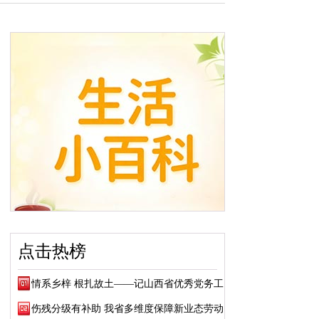
点击热榜
情系乡梓 根扎故土——记山西省优秀党务工作...
伤残分级有补助 我省多维度保障新业态劳动者...