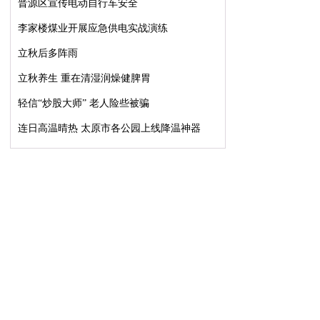
晋源区宣传电动自行车安全
李家楼煤业开展应急供电实战演练
立秋后多阵雨
立秋养生 重在清湿润燥健脾胃
轻信“炒股大师” 老人险些被骗
连日高温晴热 太原市各公园上线降温神器