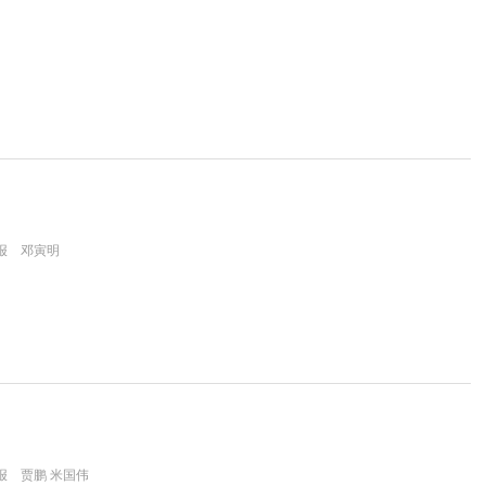
报 邓寅明
报 贾鹏 米国伟