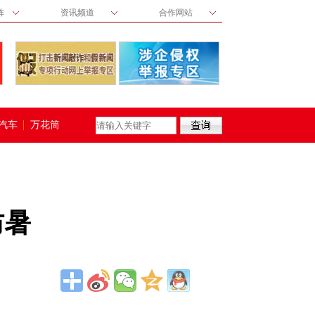
阵
资讯频道
合作网站
汽车
万花筒
防暑