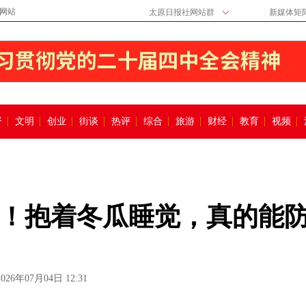
网站
太原日报社网站群
新媒体矩
督
文明
创业
街谈
热评
综合
旅游
财经
教育
视频
！抱着冬瓜睡觉，真的能
2026年07月04日 12:31