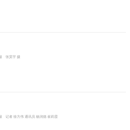
报 张昊宇 摄
 记者 徐方伟 通讯员 杨润德 崔莉霞