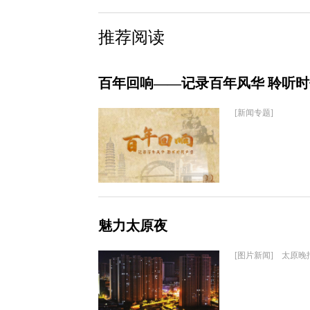
推荐阅读
百年回响——记录百年风华 聆听
[新闻专题]
魅力太原夜
[图片新闻] 太原晚