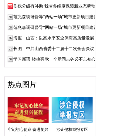
伤残分级有补助 我省多维度保障新业态劳动者...
范兆森调研督导“两站一场”城市更新项目建设
范兆森调研督导“两站一场”城市更新项目建设
海报丨山西：以高水平安全保障高质量发展
长图丨中共山西省委十二届十二次全会决议
学习新语·铸魂强党｜全党同志务必不忘初心、...
热点图片
牢记初心使命 奋进复兴
涉企侵权举报专区