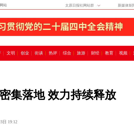
网站
太原日报社网站群
新媒体矩
督
文明
创业
街谈
热评
综合
旅游
财经
教育
视频
密集落地 效力持续释放
3日 19:12