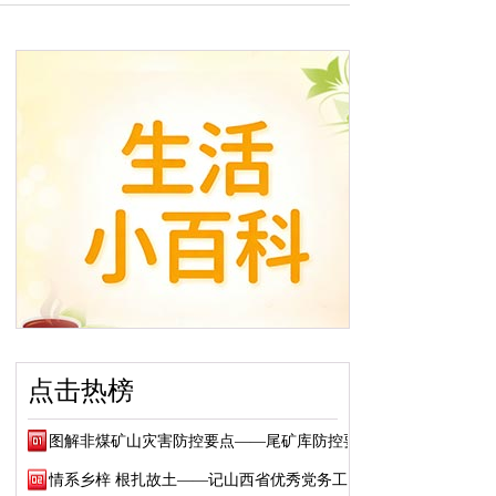
点击热榜
图解非煤矿山灾害防控要点——尾矿库防控要点
情系乡梓 根扎故土——记山西省优秀党务工作...