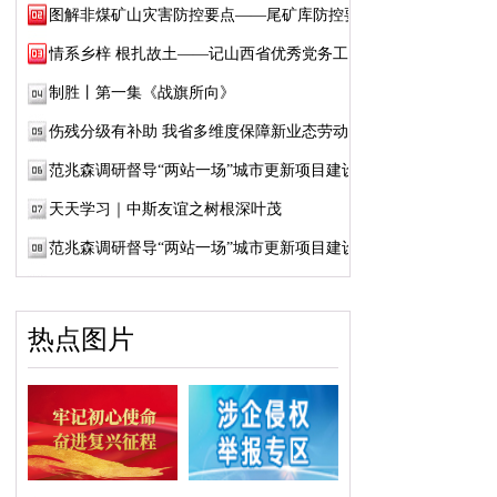
图解非煤矿山灾害防控要点——尾矿库防控要点
情系乡梓 根扎故土——记山西省优秀党务工作...
制胜丨第一集《战旗所向》
伤残分级有补助 我省多维度保障新业态劳动者...
范兆森调研督导“两站一场”城市更新项目建设
天天学习｜中斯友谊之树根深叶茂
范兆森调研督导“两站一场”城市更新项目建设
热点图片