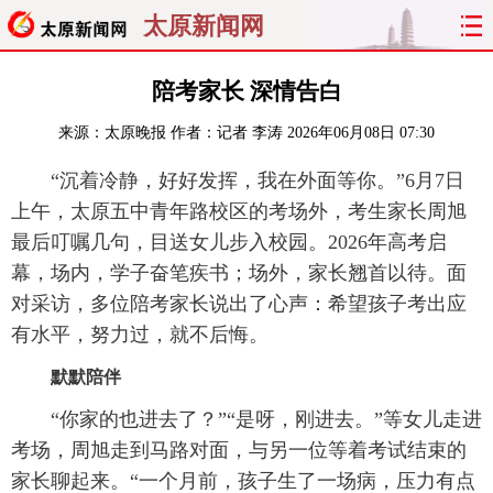
太原新闻网
首页
聚焦
太原
山西
陪考家长 深情告白
来源：
太原晚报
作者：记者 李涛
2026年06月08日 07:30
经济
关注
文明
出行
“沉着冷静，好好发挥，我在外面等你。”6月7日
纵横
曝光
综合
专题
上午，太原五中青年路校区的考场外，考生家长周旭
最后叮嘱几句，目送女儿步入校园。2026年高考启
旅游
理财
政务
教育
幕，场内，学子奋笔疾书；场外，家长翘首以待。面
对采访，多位陪考家长说出了心声：希望孩子考出应
看天下
晋月读
最太原
网罗民生
有水平，努力过，就不后悔。
太原日报
太原晚报
热评
社区
默默陪伴
“你家的也进去了？”“是呀，刚进去。”等女儿走进
考场，周旭走到马路对面，与另一位等着考试结束的
家长聊起来。“一个月前，孩子生了一场病，压力有点