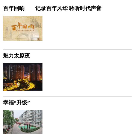
百年回响——记录百年风华 聆听时代声音
魅力太原夜
幸福“升级”