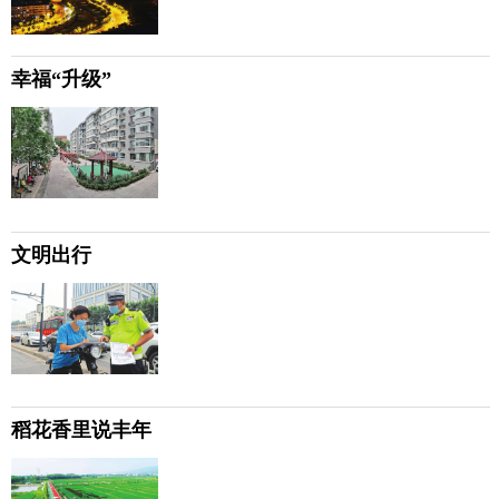
幸福“升级”
文明出行
稻花香里说丰年