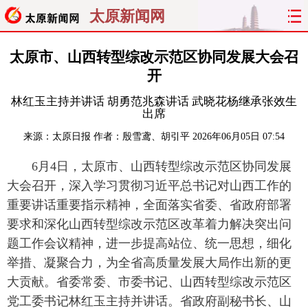
太原新闻网
首页
聚焦
太原
山西
太原市、山西转型综改示范区协同发展大会召
开
经济
关注
文明
出行
林红玉主持并讲话 胡勇范兆森讲话 武晓花杨继承张效生
出席
纵横
曝光
综合
专题
来源：
太原日报
作者：殷雪鸢、胡引平
2026年06月05日 07:54
旅游
理财
政务
教育
6月4日，太原市、山西转型综改示范区协同发展
大会召开，深入学习贯彻习近平总书记对山西工作的
看天下
晋月读
最太原
网罗民生
重要讲话重要指示精神，全面落实省委、省政府部署
要求和深化山西转型综改示范区改革着力解决突出问
太原日报
太原晚报
热评
社区
题工作会议精神，进一步提高站位、统一思想，细化
举措、凝聚合力，为全省高质量发展大局作出新的更
大贡献。省委常委、市委书记、山西转型综改示范区
党工委书记林红玉主持并讲话。省政府副秘书长、山