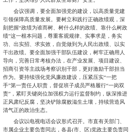
工作，坚决维护人民群众生命财产安全。
会议强调，要全面加强党的建设，以高质量党建
引领保障高质量发展。要树立和践行正确政绩观，深
刻把握“政绩为谁而树、树什么样的政绩、靠什么树政
绩”这一根本问题，尊重客观规律、实事求是，务实
功、出实招、求实效，自觉做到为人民出政绩、以实
干出政绩。要全面加强干部队伍建设，树牢正确用人
导向，完善日常考核办法，在产业发展、项目建设、
招商引资等主战场考察识别干部，更好激励干部担当
作为。要持续强化党风廉政建设，压紧压实“一把
手”第一责任人职责，督促班子成员严格履行“一岗双
责”，紧盯关键岗位加强权力运行监督制约，纵深推进
正风肃纪反腐，坚决铲除腐败滋生土壤，持续营造风
清气正的政治生态。
会议以电视电话会议形式召开。市直有关部门、
市属企业主要负责同志，各县(市、区)党政主要负责同