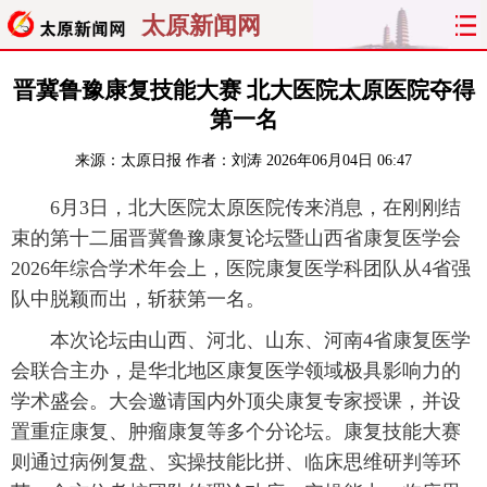
太原新闻网
首页
聚焦
太原
山西
晋冀鲁豫康复技能大赛 北大医院太原医院夺得
第一名
经济
关注
文明
出行
来源：
太原日报
作者：刘涛
2026年06月04日 06:47
纵横
曝光
综合
专题
6月3日，北大医院太原医院传来消息，在刚刚结
束的第十二届晋冀鲁豫康复论坛暨山西省康复医学会
旅游
理财
政务
教育
2026年综合学术年会上，医院康复医学科团队从4省强
队中脱颖而出，斩获第一名。
看天下
晋月读
最太原
网罗民生
本次论坛由山西、河北、山东、河南4省康复医学
太原日报
太原晚报
热评
社区
会联合主办，是华北地区康复医学领域极具影响力的
学术盛会。大会邀请国内外顶尖康复专家授课，并设
置重症康复、肿瘤康复等多个分论坛。康复技能大赛
则通过病例复盘、实操技能比拼、临床思维研判等环