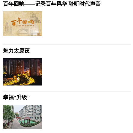
百年回响——记录百年风华 聆听时代声音
魅力太原夜
幸福“升级”