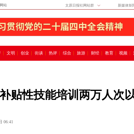
网站
太原日报社网站群
新媒体矩
督
文明
创业
街谈
热评
综合
旅游
财经
教育
视频
补贴性技能培训两万人次
 06:41