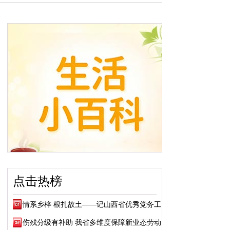
点击热榜
情系乡梓 根扎故土——记山西省优秀党务工作...
伤残分级有补助 我省多维度保障新业态劳动者...