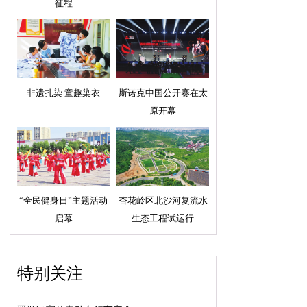
征程
非遗扎染 童趣染衣
斯诺克中国公开赛在太
原开幕
“全民健身日”主题活动
杏花岭区北沙河复流水
启幕
生态工程试运行
特别关注