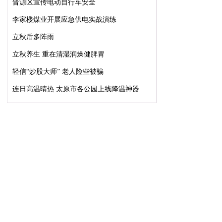
晋源区宣传电动自行车安全
李家楼煤业开展应急供电实战演练
立秋后多阵雨
立秋养生 重在清湿润燥健脾胃
轻信“炒股大师” 老人险些被骗
连日高温晴热 太原市各公园上线降温神器