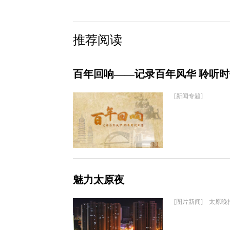
推荐阅读
百年回响——记录百年风华 聆听
[新闻专题]
魅力太原夜
[图片新闻] 太原晚