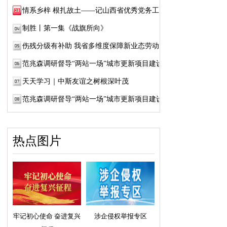
情系乡梓 根扎故土——记山西省优秀党务工作...
制胜丨第一集《战旗所向》
伤残分级有补助 我省多维度保障新业态劳动者...
范兆森调研督导“两站一场”城市更新项目建设
天天学习｜中斯友谊之树根深叶茂
范兆森调研督导“两站一场”城市更新项目建设
热点图片
牢记初心使命 奋进复兴
涉企侵权举报专区