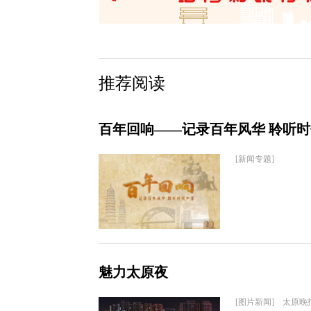
推荐阅读
百年回响——记录百年风华 聆听
[新闻专题]
魅力太原夜
[图片新闻] 太原晚