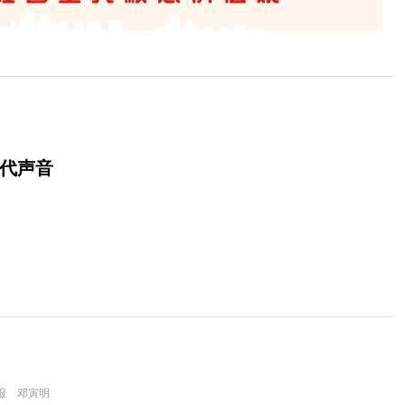
时代声音
报 邓寅明