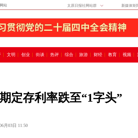
网站
太原日报社网站群
新媒体矩
督
文明
创业
街谈
热评
综合
旅游
财经
教育
视频
期定存利率跌至“1字头”
06月03日 11:50