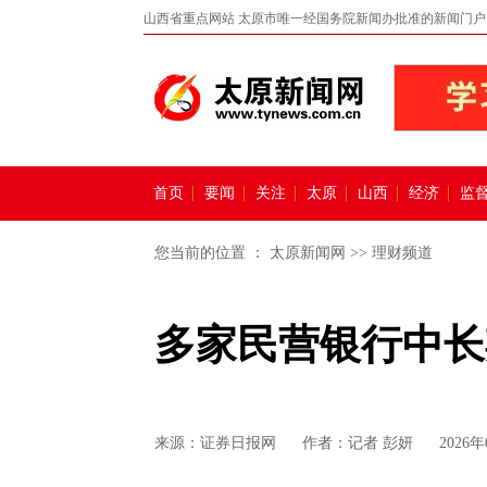
山西省重点网站 太原市唯一经国务院新闻办批准的新闻门户
首页
要闻
关注
太原
山西
经济
监
您当前的位置 ：
太原新闻网
>>
理财频道
多家民营银行中长
来源：
证券日报网
作者：记者 彭妍
2026年