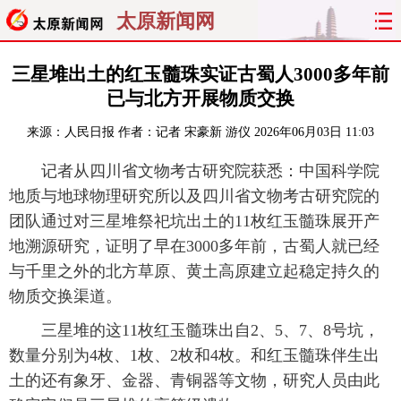
太原新闻网
首页
聚焦
太原
山西
三星堆出土的红玉髓珠实证古蜀人3000多年前
已与北方开展物质交换
经济
关注
文明
出行
来源：
人民日报
作者：记者 宋豪新 游仪
2026年06月03日 11:03
纵横
曝光
综合
专题
记者从四川省文物考古研究院获悉：中国科学院
地质与地球物理研究所以及四川省文物考古研究院的
旅游
理财
政务
教育
团队通过对三星堆祭祀坑出土的11枚红玉髓珠展开产
地溯源研究，证明了早在3000多年前，古蜀人就已经
看天下
晋月读
最太原
网罗民生
与千里之外的北方草原、黄土高原建立起稳定持久的
太原日报
太原晚报
热评
社区
物质交换渠道。
三星堆的这11枚红玉髓珠出自2、5、7、8号坑，
数量分别为4枚、1枚、2枚和4枚。和红玉髓珠伴生出
土的还有象牙、金器、青铜器等文物，研究人员由此