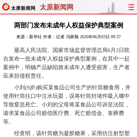
太原新闻网
首页
聚焦
太原
山西
两部门发布未成年人权益保护典型案例
来源：
新华社
作者：记者 冯家顺
2026年06月03日 09:37
经济
关注
文明
出行
最高人民法院、国家市场监督管理总局6月2日联
纵横
曝光
综合
专题
合发布一批未成年人权益保护典型案例，在其中一起
案例中，明确产品缺陷致未成年人遭受损害，生产者
旅游
理财
政务
教育
应承担侵权责任。
看天下
晋月读
最太原
网罗民生
小刘(9岁)购买某食品公司生产的针筒糖食用，并
使用针筒往口中注水玩耍，误将针筒封堵件吸入嘴中
太原日报
太原晚报
热评
社区
导致窒息死亡。小刘的父母将某食品公司诉至法院，
请求某食品公司赔偿医疗费、死亡赔偿金、丧葬费
等。
经查明，该针筒糖为凝胶糖果，采用仿注射型塑