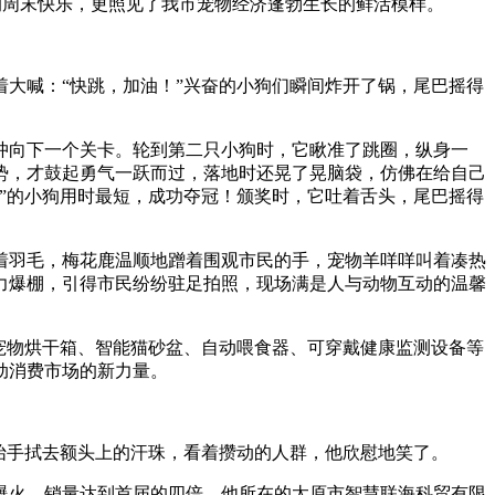
的周末快乐，更照见了我市宠物经济蓬勃生长的鲜活模样。
大喊：“快跳，加油！”兴奋的小狗们瞬间炸开了锅，尾巴摇得
向下一个关卡。轮到第二只小狗时，它瞅准了跳圈，纵身一
势，才鼓起勇气一跃而过，落地时还晃了晃脑袋，仿佛在给自己
”的小狗用时最短，成功夺冠！颁奖时，它吐着舌头，尾巴摇得
羽毛，梅花鹿温顺地蹭着围观市民的手，宠物羊咩咩叫着凑热
力爆棚，引得市民纷纷驻足拍照，现场满是人与动物互动的温馨
宠物烘干箱、智能猫砂盆、自动喂食器、可穿戴健康监测设备等
动消费市场的新力量。
抬手拭去额头上的汗珠，看着攒动的人群，他欣慰地笑了。
火，销量达到首届的四倍。他所在的太原市智慧联海科贸有限