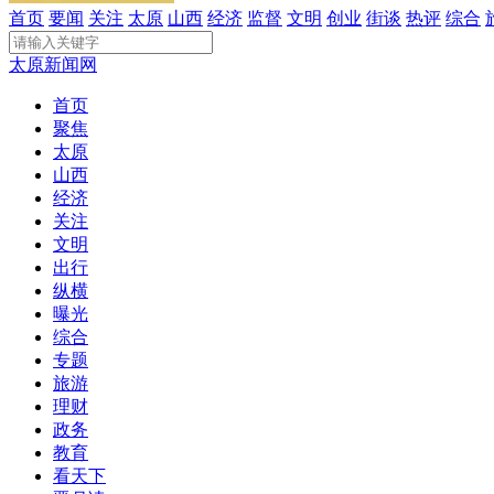
首页
要闻
关注
太原
山西
经济
监督
文明
创业
街谈
热评
综合
太原新闻网
首页
聚焦
太原
山西
经济
关注
文明
出行
纵横
曝光
综合
专题
旅游
理财
政务
教育
看天下