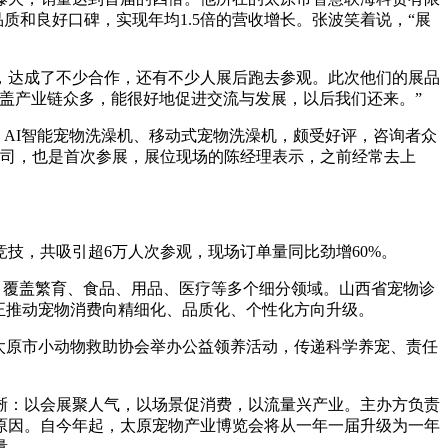
质和良好口碑，实现年均1.5倍的营收增长。张波笑着说，“展
达成了不少合作，还有不少人展后跑去参观。此次他们的展品
盖产业链众多，能很好地促进交流与发展，以后我们还来。”
AI智能宠物洗澡机、移动式宠物洗澡机，颇受好评，咨询者众
公司，也是首次参展，展位现场的陈经理表示，之前经常去上
技，共吸引超6万人次参观，现场订单量同比劲增60%。
1%，覆盖繁育、食品、用品、医疗等多个细分领域。山西省宠物诊
，正推动宠物消费向精细化、品质化、个性化方向升级。
太原市小动物救助协会举办公益领养活动，传递科学养宠、责任
：以会展聚人气，以场景促消费，以流量兴产业。主办方负责
原因。自今年起，太原宠物产业博览会将从一年一届升级为一年
量。