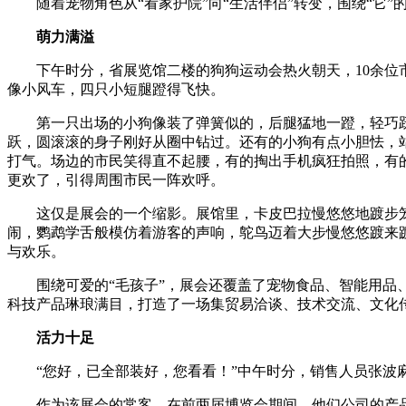
随着宠物角色从“看家护院”向“生活伴侣”转变，围绕“它
萌力满溢
下午时分，省展览馆二楼的狗狗运动会热火朝天，10余位市
像小风车，四只小短腿蹬得飞快。
第一只出场的小狗像装了弹簧似的，后腿猛地一蹬，轻巧跃
跃，圆滚滚的身子刚好从圈中钻过。还有的小狗有点小胆怯，
打气。场边的市民笑得直不起腰，有的掏出手机疯狂拍照，有
更欢了，引得周围市民一阵欢呼。
这仅是展会的一个缩影。展馆里，卡皮巴拉慢悠悠地踱步笼
闹，鹦鹉学舌般模仿着游客的声响，鸵鸟迈着大步慢悠悠踱来
与欢乐。
围绕可爱的“毛孩子”，展会还覆盖了宠物食品、智能用品、
科技产品琳琅满目，打造了一场集贸易洽谈、技术交流、文化
活力十足
“您好，已全部装好，您看看！”中午时分，销售人员张波麻
作为该展会的常客，在前两届博览会期间，他们公司的产品