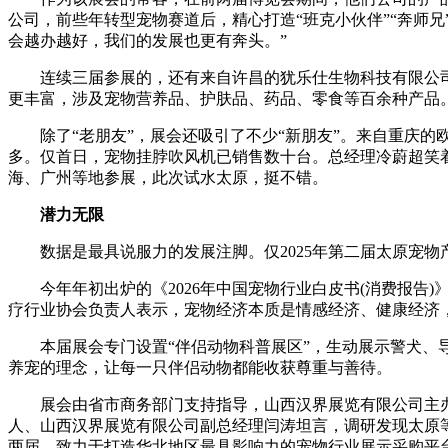
公司，前些年转型宠物赛道后，精心打造“班克小伙伴”“奔师兄
会越办越好，我们的发展也更有奔头。”
连续三届参展的，还有来自许昌的犹乐仕生物科技有限公司
更丰富，涉及宠物营养品、护肤品、药品、零食等百余种产品
除了“老朋友”，展会还吸引了不少“新朋友”。来自重庆的
多。仅首日，宠物挂脖吹风机已销售数十台。总经理冷蔚超笑着
海、广州等地参展，此次试水太原，挺不错。
潜力无限
数据是最具说服力的发展注脚。仅2025年第二届太原宠物产
今年年初出炉的《2026年中国宠物行业白皮书(消费报告)》
疗行业协会负责人表示，宠物经济本质是情感经济、健康经济，
本届展会专门设置“伴侣动物科普展区”，生动展示警犬、导
养宠的理念，让每一只伴侣动物都能收获尊重与善待。
展会由省市商务部门支持指导，山西汉界展览有限公司主办
人、山西汉界展览有限公司副总经理闫涛坦言，调研发现太原
两届，致力于打造华北地区最具影响力的宠物行业展示采购平