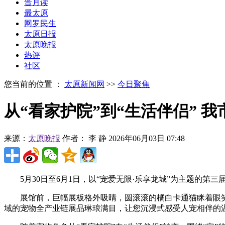
晋月读
最太原
网罗民生
太原日报
太原晚报
热评
社区
您当前的位置 ：
太原新闻网
>>
今日聚焦
从“看家护院”到“生活伴侣” 
来源：
太原晚报
作者： 李 静
2026年06月03日 07:48
5月30日至6月1日，以“宠爱无限·乐享龙城”为主题的第
展馆前，巨幅展板格外吸睛，圆滚滚的橘白卡通猫眯着眼笑
域的宠物全产业链展品琳琅满目，让您沉浸式感受人宠相伴的