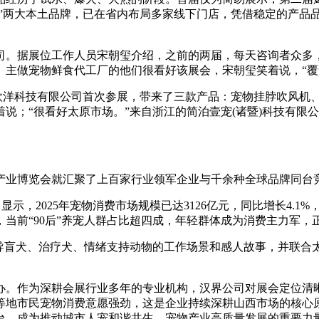
”两大本土品牌，已在省内布局多家线下门店，凭借稳定的产品品
。据展位工作人员宋朝玺介绍，之前的两届，每天咨询者众多，
。主做宠物鲜食代工厂的他们很看好该展会，宋朝玺笑着说，“覆
欧洋科技有限公司首次参展，带来了三款产品：宠物挂脖吹风机、
说；“很看好太原市场。”来自浙江的简泊壹宠(诸暨)科技有限
业博览会就汇聚了上百家行业领军企业与千余种全球品牌同台竞
显示，2025年宠物消费市场规模已达3126亿元，同比增长4.
当前“90后”养宠人群占比超四成，年轻群体成为消费主力军
盲犬、治疗犬、情绪支持动物的工作场景和感人故事，并联合
。作为深耕会展行业多年的专业机构，汉界公司对展会定位清晰
等地市民宠物消费意愿强劲，这是企业持续深耕山西市场的核心
台，成为推动城市人宠和谐共生、宠物产业高质量发展的重要力