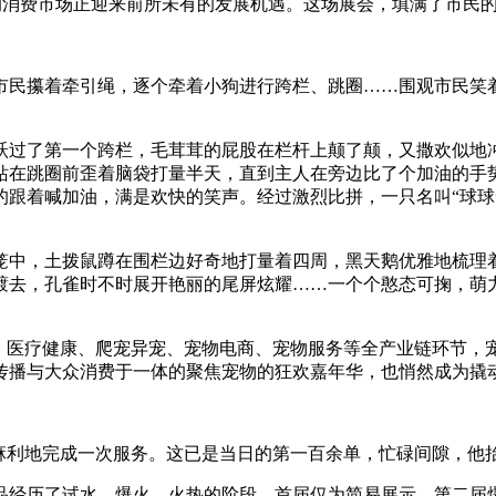
”的消费市场正迎来前所未有的发展机遇。这场展会，填满了市民
民攥着牵引绳，逐个牵着小狗进行跨栏、跳圈……围观市民笑着
过了第一个跨栏，毛茸茸的屁股在栏杆上颠了颠，又撒欢似地冲
站在跳圈前歪着脑袋打量半天，直到主人在旁边比了个加油的手
的跟着喊加油，满是欢快的笑声。经过激烈比拼，一只名叫“球球
中，土拨鼠蹲在围栏边好奇地打量着四周，黑天鹅优雅地梳理着
踱去，孔雀时不时展开艳丽的尾屏炫耀……一个个憨态可掬，萌
医疗健康、爬宠异宠、宠物电商、宠物服务等全产业链环节，
传播与大众消费于一体的聚焦宠物的狂欢嘉年华，也悄然成为撬
利地完成一次服务。这已是当日的第一百余单，忙碌间隙，他
经历了试水、爆火、火热的阶段。首届仅为简易展示，第二届爆