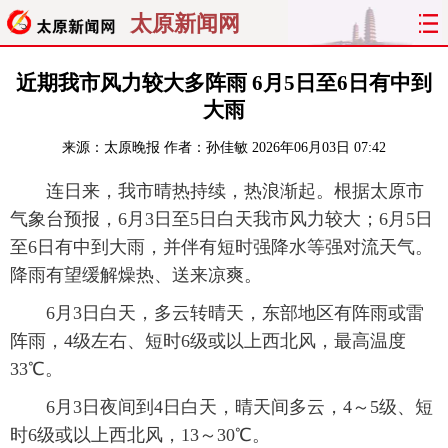
太原新闻网
首页
聚焦
太原
山西
近期我市风力较大多阵雨 6月5日至6日有中到
大雨
经济
关注
文明
出行
来源：
太原晚报
作者：孙佳敏
2026年06月03日 07:42
纵横
曝光
综合
专题
连日来，我市晴热持续，热浪渐起。根据太原市
气象台预报，6月3日至5日白天我市风力较大；6月5日
旅游
理财
政务
教育
至6日有中到大雨，并伴有短时强降水等强对流天气。
降雨有望缓解燥热、送来凉爽。
看天下
晋月读
最太原
网罗民生
6月3日白天，多云转晴天，东部地区有阵雨或雷
太原日报
太原晚报
热评
社区
阵雨，4级左右、短时6级或以上西北风，最高温度
33℃。
6月3日夜间到4日白天，晴天间多云，4～5级、短
时6级或以上西北风，13～30℃。