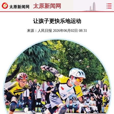
太原新闻网
首页
聚焦
太原
山西
让孩子更快乐地运动
来源：
人民日报
2026年06月02日 08:31
经济
关注
文明
出行
纵横
曝光
综合
专题
旅游
理财
政务
教育
看天下
晋月读
最太原
网罗民生
太原日报
太原晚报
热评
社区