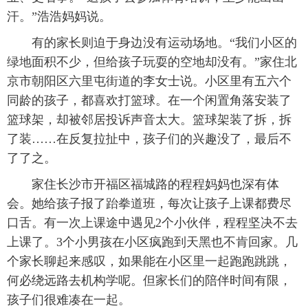
汗。”浩浩妈妈说。
有的家长则迫于身边没有运动场地。“我们小区的
绿地面积不少，但给孩子玩耍的空地却没有。”家住北
京市朝阳区六里屯街道的李女士说。小区里有五六个
同龄的孩子，都喜欢打篮球。在一个闲置角落安装了
篮球架，却被邻居投诉声音太大。篮球架装了拆，拆
了装……在反复拉扯中，孩子们的兴趣没了，最后不
了了之。
家住长沙市开福区福城路的程程妈妈也深有体
会。她给孩子报了跆拳道班，每次让孩子上课都费尽
口舌。有一次上课途中遇见2个小伙伴，程程坚决不去
上课了。3个小男孩在小区疯跑到天黑也不肯回家。几
个家长聊起来感叹，如果能在小区里一起跑跑跳跳，
何必绕远路去机构学呢。但家长们的陪伴时间有限，
孩子们很难凑在一起。