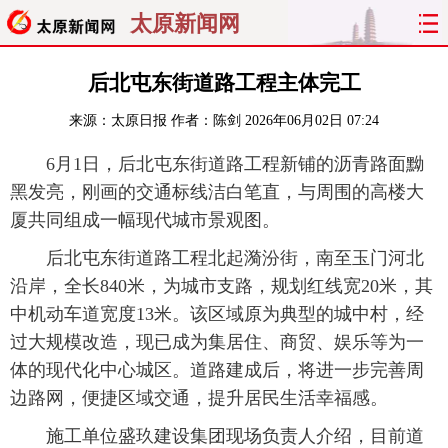
太原新闻网
首页
聚焦
太原
山西
后北屯东街道路工程主体完工
来源：
太原日报
作者：陈剑
2026年06月02日 07:24
经济
关注
文明
出行
6月1日，后北屯东街道路工程新铺的沥青路面黝
纵横
曝光
综合
专题
黑发亮，刚画的交通标线洁白笔直，与周围的高楼大
厦共同组成一幅现代城市景观图。
旅游
理财
政务
教育
后北屯东街道路工程北起漪汾街，南至玉门河北
看天下
晋月读
最太原
网罗民生
沿岸，全长840米，为城市支路，规划红线宽20米，其
中机动车道宽度13米。该区域原为典型的城中村，经
太原日报
太原晚报
热评
社区
过大规模改造，现已成为集居住、商贸、娱乐等为一
体的现代化中心城区。道路建成后，将进一步完善周
边路网，便捷区域交通，提升居民生活幸福感。
施工单位盛玖建设集团现场负责人介绍，目前道