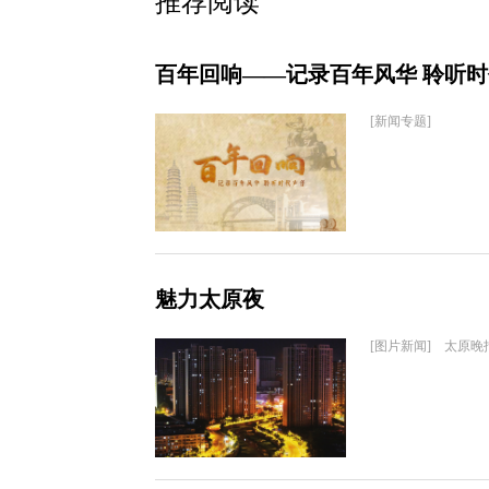
推荐阅读
百年回响——记录百年风华 聆听
[新闻专题]
魅力太原夜
[图片新闻] 太原晚