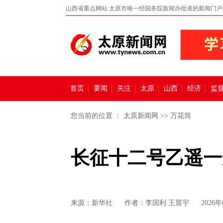
山西省重点网站 太原市唯一经国务院新闻办批准的新闻门户
首页
要闻
关注
太原
山西
经济
监
您当前的位置 ：
太原新闻网
>>
万花筒
长征十二号乙遥一
来源：
新华社
作者：李国利 王晨宇
2026年