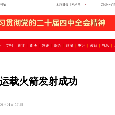
网站
太原日报社网站群
新媒体矩
督
文明
创业
街谈
热评
综合
旅游
财经
教育
视频
运载火箭发射成功
06月01日 17:38