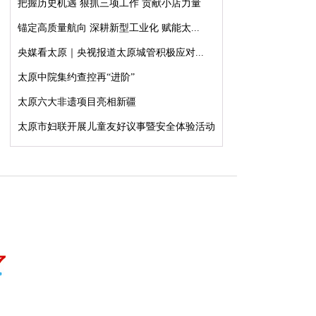
把握历史机遇 狠抓三项工作 贡献小店力量
锚定高质量航向 深耕新型工业化 赋能太...
央媒看太原｜央视报道太原城管积极应对...
太原中院集约查控再“进阶”
太原六大非遗项目亮相新疆
太原市妇联开展儿童友好议事暨安全体验活动