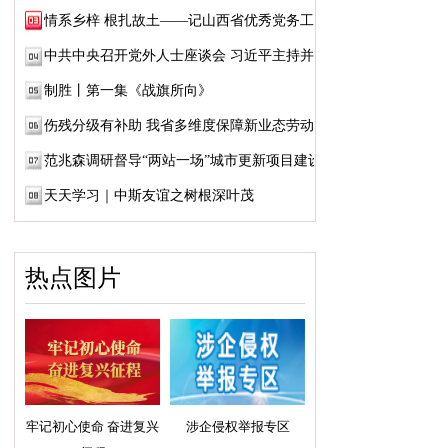
情系乡梓 根扎故土——记山西省优秀党务工作...
中共中央召开党外人士座谈会 习近平主持并发...
制胜丨第一集《战旗所向》
伤残分级有补助 我省多维度保障新业态劳动者...
范兆森调研督导“两站一场”城市更新项目建设
天天学习｜中斯友谊之树根深叶茂
热点图片
牢记初心使命 奋进复兴
涉企侵权举报专区