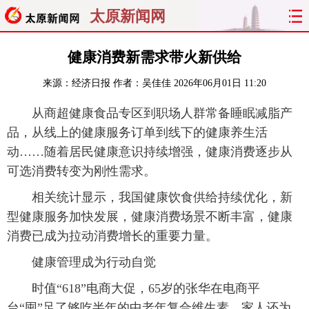
太原新闻网
首页
聚焦
太原
山西
健康消费新需求带火新供给
来源：
经济日报
作者：吴佳佳
2026年06月01日 11:20
经济
关注
文明
出行
从商超健康食品专区到职场人群常备睡眠减脂产
纵横
曝光
综合
专题
品，从线上的健康服务订单到线下的健康养生活
动……随着居民健康意识持续增强，健康消费逐步从
旅游
理财
政务
教育
可选消费转变为刚性需求。
看天下
晋月读
最太原
网罗民生
相关统计显示，我国健康饮食供给持续优化，新
型健康服务加快发展，健康消费场景不断丰富，健康
太原日报
太原晚报
热评
社区
消费已成为拉动消费增长的重要力量。
健康管理成为行动自觉
时值“618”电商大促，65岁的张华在电商平
台“囤”足了够吃半年的中老年复合维生素。家人还为