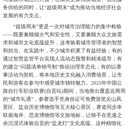
务供给的同时，让“超级周末”成为推动当地经济社会
发展的有力支点。
“超级周末”更是一次对城市治理能力的集中检验
——既要兼顾烟火气和安全性，又要兼顾大众文旅需
求和城市文化底蕴提升，这考验着城市管理者的智慧
和担当。在实践中，不少城市积累了有益经验：有的
通过智慧监管平台实现人流动态预警和精准疏导；有
的建立“问题清单销号制”推动治理常态化；有的以赛
事活动为契机，将本地历史文化融入消费场景，让市
民和游客在参与中感受城市独特魅力。2025年中国公
路自行车职业联赛(自贡站)期间，当地推出覆盖近两周
的“城市礼遇”，参赛选手凭身份证可免费游览尖山风
景区、盐业历史博物馆等五大核心景区，赛道同步串
联燊海井、恐龙博物馆等文旅地标，让骑手在竞速之
余沉浸式体验自贡的“盐龙灯”文化底蕴。这种精细化