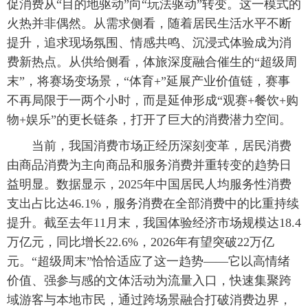
促消费从“目的地驱动”向“玩法驱动”转变。这一模式的
火热并非偶然。从需求侧看，随着居民生活水平不断
提升，追求现场氛围、情感共鸣、沉浸式体验成为消
费新热点。从供给侧看，体旅深度融合催生的“超级周
末”，将赛场变场景，“体育+”延展产业价值链，赛事
不再局限于一两个小时，而是延伸形成“观赛+餐饮+购
物+娱乐”的更长链条，打开了巨大的消费潜力空间。
当前，我国消费市场正经历深刻变革，居民消费
由商品消费为主向商品和服务消费并重转变的趋势日
益明显。数据显示，2025年中国居民人均服务性消费
支出占比达46.1%，服务消费在全部消费中的比重持续
提升。截至去年11月末，我国体验经济市场规模达18.4
万亿元，同比增长22.6%，2026年有望突破22万亿
元。“超级周末”恰恰适应了这一趋势——它以高情绪
价值、强参与感的文体活动为流量入口，快速集聚跨
域游客与本地市民，通过跨场景融合打破消费边界，