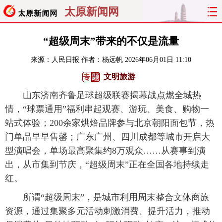
太原新闻网
首页
聚焦
太原
山西
“超级周末”带来的不仅是流量
来源：
人民日报
作者：杨远帆
2026年06月01日 11:10
经济
关注
文明
出行
文明旅游
纵横
曝光
综合
专题
山东济南齐鲁足球超级联赛揭幕战点燃全城热
情，“球票通用”福利串起观赛、游玩、美食、购物一
旅游
理财
政务
教育
站式体验；200余家烘焙品牌参与北京朝阳面包节，热
门单品早早售罄；广东广州、四川成都等城市开启大
看天下
晋月读
最太原
网罗民生
型演唱会，单场最高聚集约8万观众……从赛事到演
太原日报
太原晚报
热评
社区
出，从市集到节庆，“超级周末”正在全国各地持续走
红。
所谓“超级周末”，是城市利用周末整合文体商旅
资源，通过集聚多元活动刺激消费、提升活力，推动